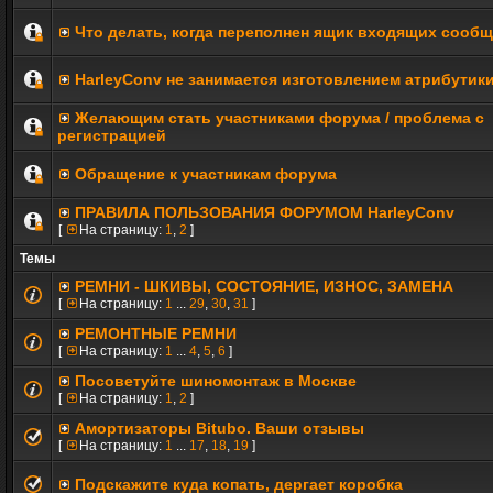
Что делать, когда переполнен ящик входящих сооб
HarleyConv не занимается изготовлением атрибутик
Желающим стать участниками форума / проблема с
регистрацией
Обращение к участникам форума
ПРАВИЛА ПОЛЬЗОВАНИЯ ФОРУМОМ HarleyConv
[
На страницу:
1
,
2
]
Темы
РЕМНИ - ШКИВЫ, СОСТОЯНИЕ, ИЗНОС, ЗАМЕНА
[
На страницу:
1
...
29
,
30
,
31
]
РЕМОНТНЫЕ РЕМНИ
[
На страницу:
1
...
4
,
5
,
6
]
Посоветуйте шиномонтаж в Москве
[
На страницу:
1
,
2
]
Амортизаторы Bitubo. Ваши отзывы
[
На страницу:
1
...
17
,
18
,
19
]
Подскажите куда копать, дергает коробка