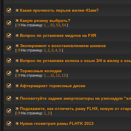
Какая прочность перьев вилки 41мм?
Какую резину выбрать?
[
На страницу:
1
...
52
,
53
,
54
]
Вопрос по установке мидлов на FXR
Эксперимент с восстановлением шкивов
[
На страницу:
1
,
2
,
3
,
4
,
5
]
Вопрос по установке колеса с осью 3/4 в вилку с ос
Тормозные колодки
[
На страницу:
1
...
11
,
12
,
13
]
Афтермаркет тормозные диски
Посоветуйте задние амортизаторы на узкозадую "эл
Подскажите, как отличить раму FLHX, новую от стар
[
На страницу:
1
,
2
]
Нужна геометрия рамы FLHTK 2013