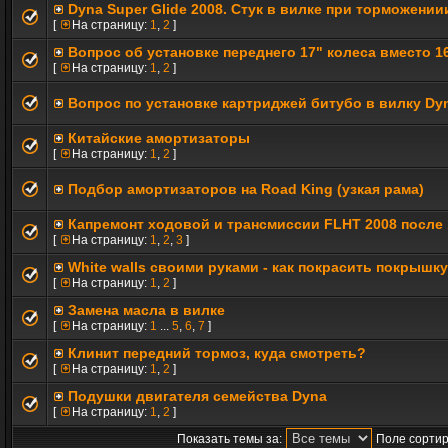
Dyna Super Glide 2008. Стук в вилке при торможении
[
На страницу:
1
,
2
]
Вопрос об установке переднего 17" колеса вместо 1
[
На страницу:
1
,
2
]
Вопрос по установке картриджей битубо в вилку D
Китайские амортизаторы
[
На страницу:
1
,
2
]
Подбор амортизаторов на Road King (узкая рама)
Капремонт ходовой и трансмиссии FLHT 2008 после 
[
На страницу:
1
,
2
,
3
]
White walls своими руками - как покрасить покрышку
[
На страницу:
1
,
2
]
Замена масла в вилке
[
На страницу:
1
...
5
,
6
,
7
]
Клинит передний тормоз, куда смотреть?
[
На страницу:
1
,
2
]
Подушки двигателя семейства Dyna
[
На страницу:
1
,
2
]
Показать темы за:
Поле сортир