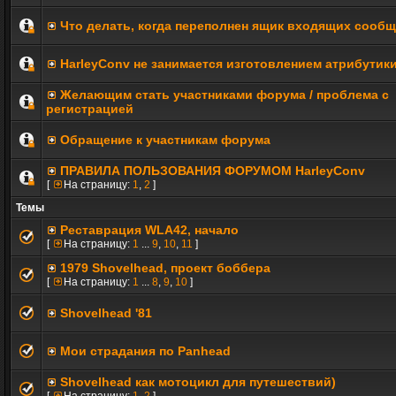
Что делать, когда переполнен ящик входящих сооб
HarleyConv не занимается изготовлением атрибутик
Желающим стать участниками форума / проблема с
регистрацией
Обращение к участникам форума
ПРАВИЛА ПОЛЬЗОВАНИЯ ФОРУМОМ HarleyConv
[
На страницу:
1
,
2
]
Темы
Реставрация WLA42, начало
[
На страницу:
1
...
9
,
10
,
11
]
1979 Shovelhead, проект боббера
[
На страницу:
1
...
8
,
9
,
10
]
Shovelhead '81
Мои страдания по Panhead
Shovelhead как мотоцикл для путешествий)