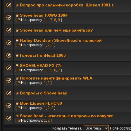
Вопрос про сальники коробки. Шовел 1981 г.
Shovelhead FXWG 1984
[
На страницу:
1
...
7
,
8
,
9
]
Shovelhead или чем ещё заняться?
Нarley-Davidson Shovelhead с коляской
[
На страницу:
1
,
2
,
3
]
Головы IronHead 1965
SHOVELHEAD FX 77г
[
На страницу:
1
...
5
,
6
,
7
]
Помогите идентифицировать WLA
[
На страницу:
1
,
2
]
Вопросы о Shovelhead
Мой Шовел FLHC'80
[
На страницу:
1
,
2
,
3
]
Shovelhead - некоторые вопросы по покупке
[
На страницу:
1
,
2
]
Показать темы за:
Поле сортир