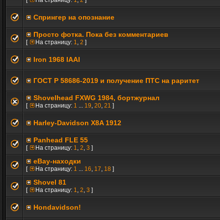
[
На страницу:
1
,
2
]
Спрингер на опознание
Просто фотка. Пока без комментариев
[
На страницу:
1
,
2
]
Iron 1968 IAAI
ГОСТ Р 58686-2019 и получение ПТС на раритет
Shovelhead FXWG 1984, бортжурнал
[
На страницу:
1
...
19
,
20
,
21
]
Harley-Davidson X8A 1912
Panhead FLE 55
[
На страницу:
1
,
2
,
3
]
eBay-находки
[
На страницу:
1
...
16
,
17
,
18
]
Shovel 81
[
На страницу:
1
,
2
,
3
]
Hondavidson!