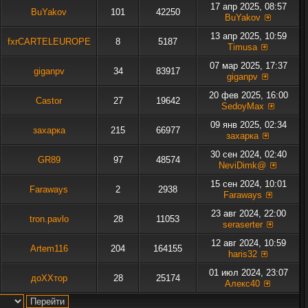
17 апр 2025, 08:57
BuYakov
101
42250
BuYakov
13 апр 2025, 10:59
fxrCARTELEUROPE
8
5187
Timusa
07 мар 2025, 17:37
giganpv
34
83917
giganpv
20 фев 2025, 16:00
Castor
27
19642
SedoyMax
09 янв 2025, 02:34
захарка
215
66977
захарка
30 сен 2024, 02:40
GR89
97
48574
NeviDimk@
15 сен 2024, 10:01
Faraways
2
2938
Faraways
23 авг 2024, 22:00
tron.pavlo
28
11053
seraserter
12 авг 2024, 10:59
Artem116
204
164155
haris32
01 июл 2024, 23:07
доХХтор
28
25174
Алекс40