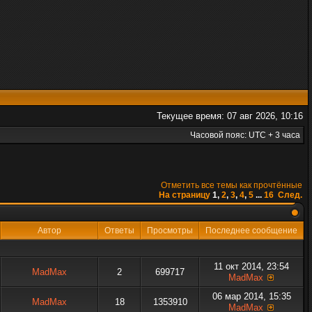
Текущее время: 07 авг 2026, 10:16
Часовой пояс: UTC + 3 часа
Отметить все темы как прочтённые
На страницу
1
,
2
,
3
,
4
,
5
...
16
След.
Автор
Ответы
Просмотры
Последнее сообщение
11 окт 2014, 23:54
MadMax
2
699717
MadMax
06 мар 2014, 15:35
MadMax
18
1353910
MadMax