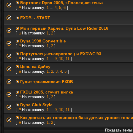
Бортовик Dyna 2005, «Последняя тень»
[
На страницу:
1
...
4
,
5
,
6
]
FXDBI - START
Мой первый Харлей, Dyna Low Rider 2016
[
На страницу:
1
,
2
]
Dyna 1998 Convertible
[
На страницу:
1
,
2
]
Португалец-ненапрягалец и FXDWG'93
[
На страницу:
1
...
9
,
10
,
11
]
Цепь на Дайну
[
На страницу:
1
,
2
,
3
,
4
,
5
]
Гудит трнасмиссия FXDB
FXDLI 2005, стучит вилка
[
На страницу:
1
,
2
]
Dyna Club Style
[
На страницу:
1
...
9
,
10
,
11
]
Как достать из топливного бака датчик уровня топл
[
На страницу:
1
,
2
]
Показать темы 