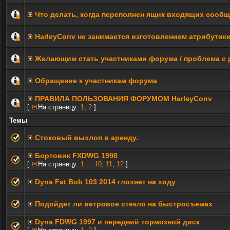
Что делать, когда переполнен ящик входящих сооб
HarleyConv не занимается изготовлением атрибутик
Желающим стать участниками форума / проблема с 
Обращение к участникам форума
ПРАВИЛА ПОЛЬЗОВАНИЯ ФОРУМОМ HarleyConv
[
На страницу:
1
,
2
]
Темы
Стоковый выхлоп в аренду.
Бортовик FXDWG 1998
[
На страницу:
1
...
10
,
11
,
12
]
Dyna Fat Bob 103 2014 глохнет на ходу
Подойдет ли ветровое стекло на быстросъемах
Dyna FDWG 1997 и передний тормозной диск