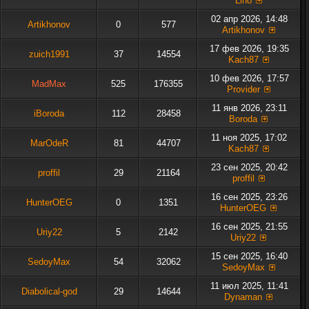
Liho
02 апр 2026, 14:48
Artikhonov
0
577
Artikhonov
17 фев 2026, 19:35
zuich1991
37
14554
Kach87
10 фев 2026, 17:57
MadMax
525
176355
Provider
11 янв 2026, 23:11
iBoroda
112
28458
Boroda
11 ноя 2025, 17:02
MarOdeR
81
44707
Kach87
23 сен 2025, 20:42
proffil
29
21164
proffil
16 сен 2025, 23:26
HunterOEG
0
1351
HunterOEG
16 сен 2025, 21:55
Uriy22
5
2142
Uriy22
15 сен 2025, 16:40
SedoyMax
54
32062
SedoyMax
11 июл 2025, 11:41
Diabolical-god
29
14644
Dynaman