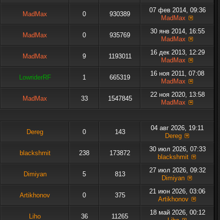
07 фев 2014, 09:36
MadMax
0
930389
MadMax
30 янв 2014, 16:55
MadMax
0
935769
MadMax
16 дек 2013, 12:29
MadMax
9
1193011
MadMax
16 ноя 2011, 07:08
LowriderRF
1
665319
MadMax
22 ноя 2020, 13:58
MadMax
33
1547845
MadMax
04 авг 2026, 19:11
Dereg
0
143
Dereg
30 июл 2026, 07:33
blackshmit
238
173872
blackshmit
27 июл 2026, 09:32
Dimiyan
5
813
Dimiyan
21 июн 2026, 03:06
Artikhonov
0
375
Artikhonov
18 май 2026, 00:12
Liho
36
11265