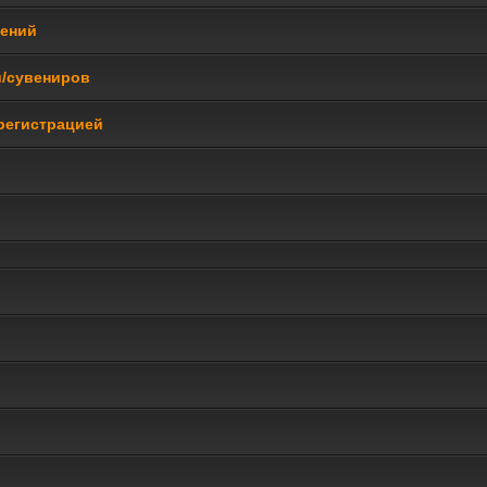
щений
и/сувениров
регистрацией