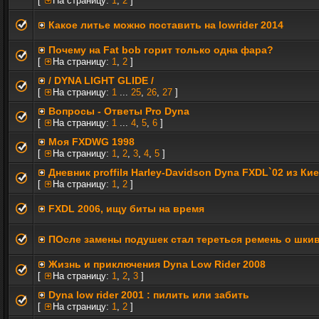
[
На страницу:
1
,
2
]
Какое литье можно поставить на lowrider 2014
Почему на Fat bob горит только одна фара?
[
На страницу:
1
,
2
]
/ DYNA LIGHT GLIDE /
[
На страницу:
1
...
25
,
26
,
27
]
Вопросы - Ответы Pro Dyna
[
На страницу:
1
...
4
,
5
,
6
]
Моя FXDWG 1998
[
На страницу:
1
,
2
,
3
,
4
,
5
]
Дневник proffilя Harley-Davidson Dyna FXDL`02 из Ки
[
На страницу:
1
,
2
]
FXDL 2006, ищу биты на время
ПОсле замены подушек стал тереться ремень о шки
Жизнь и приключения Dyna Low Rider 2008
[
На страницу:
1
,
2
,
3
]
Dyna low rider 2001 : пилить или забить
[
На страницу:
1
,
2
]