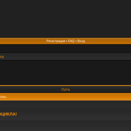
Регистрация
•
FAQ
•
Вход
na
Dyna
емы
ОЦИКЛА!