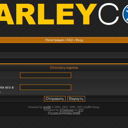
Регистрация
•
FAQ
•
Вход
Отослать пароль
ли его в
.
Powered by
phpBB
© 2000, 2002, 2005, 2007 phpBB Group.
Designed by
STSoftware
for
PTF
.
Русская поддержка phpBB