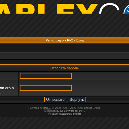
Регистрация
•
FAQ
•
Вход
Отослать пароль
ли его в
.
Powered by
phpBB
© 2000, 2002, 2005, 2007 phpBB Group.
Designed by
STSoftware
for
PTF
.
Русская поддержка phpBB