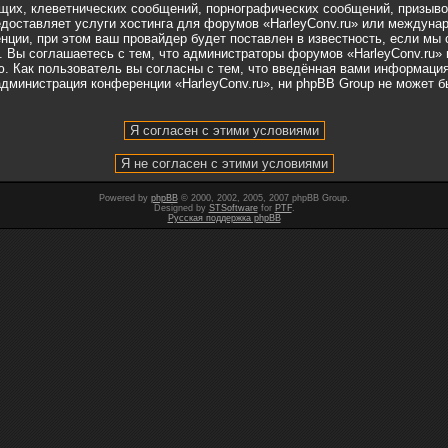
их, клеветнических сообщений, порнографических сообщений, призывов
едоставляет услуги хостинга для форумов «HarleyConv.ru» или междуна
ции, при этом ваш провайдер будет поставлен в известность, если мы 
 Вы соглашаетесь с тем, что администраторы форумов «HarleyConv.ru» 
. Как пользователь вы согласны с тем, что введённая вами информация
дминистрация конференции «HarleyConv.ru», ни phpBB Group не может бы
Powered by
phpBB
© 2000, 2002, 2005, 2007 phpBB Group.
Designed by
STSoftware
for
PTF
.
Русская поддержка phpBB