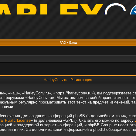
FAQ
•
Вход
HarleyConv.ru - Регистрация
», «наш», «HarleyConv.ru», «https://harleyconv.ru»), вы подтверждаете
есь форумами «HarleyConv.ru». Мы оставляем за собой право изменять э
разумным регулярно просматривать этот текст на предмет изменений, та
с ними.
еспечения для создания конференций phpBB (в дальнейшем «они», «пр
al Public License
» (в дальнейшем «GPL»). Скачать его можно по адресу
зацией и поддержкой интернет-конференций, и phpBB Group не несёт отв
ведения в них. За дополнительной информацией о phpBB обращайтесь п