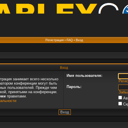
Регистрация
•
FAQ
•
Вход
Вход
Имя пользователя:
трация занимает всего несколько
Реги
ратором конференции могут быть
Пароль:
нных пользователей. Прежде чем
икой, принятыми на конференции.
Забы
еми
правилами.
Ав
иальности
Ск