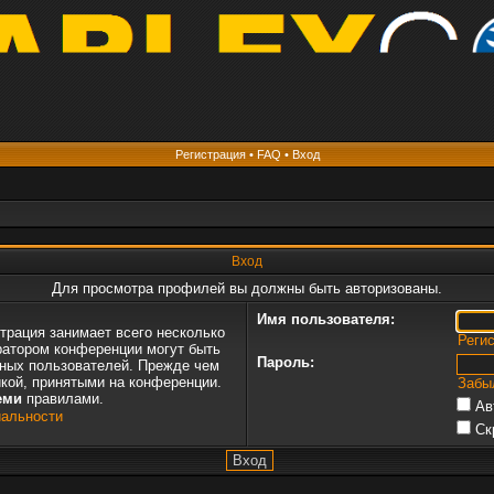
Регистрация
•
FAQ
•
Вход
Вход
Для просмотра профилей вы должны быть авторизованы.
Имя пользователя:
трация занимает всего несколько
Реги
ратором конференции могут быть
Пароль:
нных пользователей. Прежде чем
икой, принятыми на конференции.
Забы
еми
правилами.
Ав
иальности
Ск