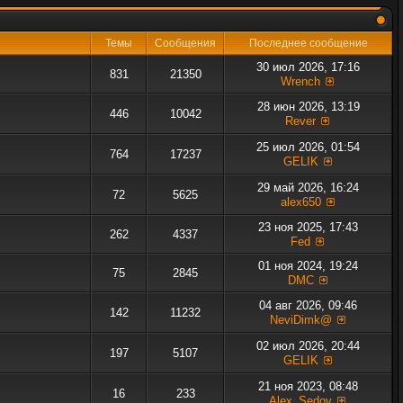
Темы
Сообщения
Последнее сообщение
30 июл 2026, 17:16
831
21350
Wrench
28 июн 2026, 13:19
446
10042
Rever
25 июл 2026, 01:54
764
17237
GELIK
29 май 2026, 16:24
72
5625
alex650
23 ноя 2025, 17:43
262
4337
Fed
01 ноя 2024, 19:24
75
2845
DMC
04 авг 2026, 09:46
142
11232
NeviDimk@
02 июл 2026, 20:44
197
5107
GELIK
21 ноя 2023, 08:48
16
233
Alex_Sedov