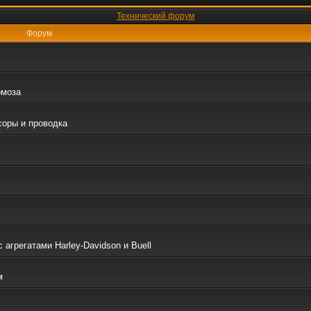
Технический форум
Форум
рмоза
соры и проводка
грегатами Harley-Davidson и Buell
м