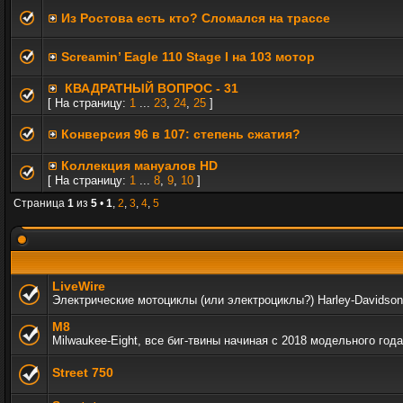
Из Ростова есть кто? Сломался на трассе
Screamin’ Eagle 110 Stage I на 103 мотор
КВАДРАТНЫЙ ВОПРОС - 31
[ На страницу:
1
...
23
,
24
,
25
]
Конверсия 96 в 107: степень сжатия?
Коллекция мануалов HD
[ На страницу:
1
...
8
,
9
,
10
]
Страница
1
из
5
•
1
,
2
,
3
,
4
,
5
LiveWire
Электрические мотоциклы (или электроциклы?) Harley-Davidson
M8
Milwaukee-Eight, все биг-твины начиная с 2018 модельного года
Street 750