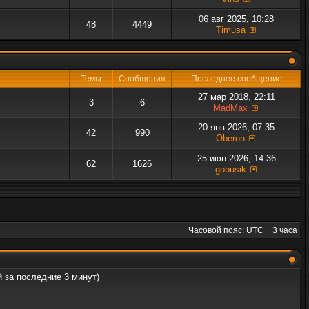
06 авг 2025, 10:28
48
4449
Timusa
Темы
Сообщения
Последнее сообщение
27 мар 2018, 22:11
3
6
MadMax
20 янв 2026, 07:35
42
990
Oberon
25 июн 2026, 14:36
62
1626
gobusik
Часовой пояс: UTC + 3 часа
й за последние 3 минут)