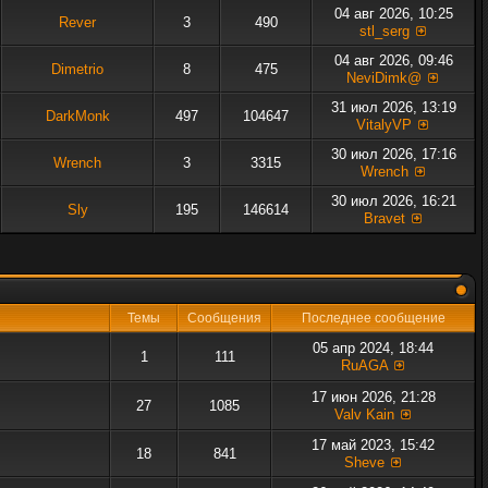
04 авг 2026, 10:25
Rever
3
490
stl_serg
04 авг 2026, 09:46
Dimetrio
8
475
NeviDimk@
31 июл 2026, 13:19
DarkMonk
497
104647
VitalyVP
30 июл 2026, 17:16
Wrench
3
3315
Wrench
30 июл 2026, 16:21
Sly
195
146614
Bravet
Темы
Сообщения
Последнее сообщение
05 апр 2024, 18:44
1
111
RuAGA
17 июн 2026, 21:28
27
1085
Valv Kain
17 май 2023, 15:42
18
841
Sheve