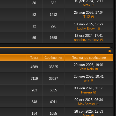
10 дек 2024, 12:11
30
582
Mrak
25 июн 2026, 17:04
82
1412
T-12
10 мар 2025, 17:27
12
290
Lucky Brown
12 окт 2024, 17:41
59
1658
sanchez ramirez
Темы
Сообщения
Последнее сообщение
20 июл 2026, 19:01
4589
35825
Valv Kain
29 июл 2026, 10:41
7119
33027
erik
30 июн 2026, 11:53
903
6835
Perrera
09 окт 2025, 06:34
348
4911
MaxBarsky
28 сен 2025, 12:53
184
1055
Vins