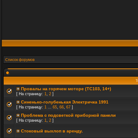
Список форумов
Т
Провалы на горячем моторе (TC103, 14+)
[ На страницу:
1
,
2
]
Синенько-голубенькая Электричка 1991
[ На страницу:
1
...
65
,
66
,
67
]
Проблема с подсветкой приборной панели
[ На страницу:
1
,
2
]
Стоковый выхлоп в аренду.