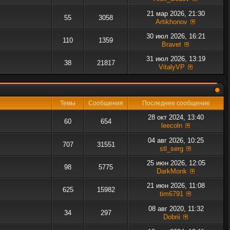
21 мар 2026, 21:30
55
3058
Artikhonov
30 июл 2026, 16:21
110
1359
Bravet
31 июл 2026, 13:19
38
21817
VitalyVP
Темы
Сообщения
Последнее сообщение
28 окт 2024, 13:40
60
654
leecoln
04 авг 2026, 10:25
707
31551
stl_serg
25 июн 2026, 12:05
98
5775
DarkMonk
21 июн 2026, 11:08
625
15982
tim6791
08 авг 2020, 11:32
34
297
Dobrii