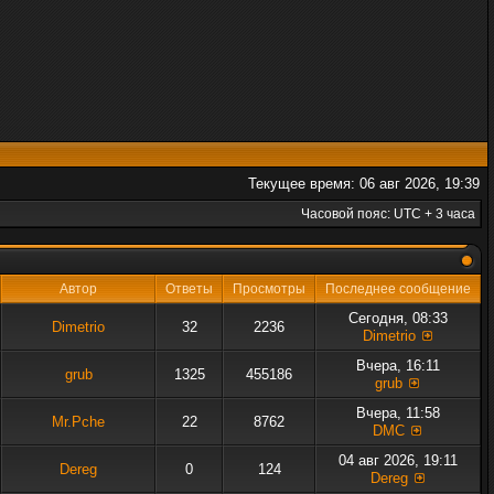
Текущее время: 06 авг 2026, 19:39
Часовой пояс: UTC + 3 часа
Автор
Ответы
Просмотры
Последнее сообщение
Сегодня, 08:33
Dimetrio
32
2236
Dimetrio
Вчера, 16:11
grub
1325
455186
grub
Вчера, 11:58
Mr.Pche
22
8762
DMC
04 авг 2026, 19:11
Dereg
0
124
Dereg