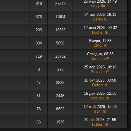
26 май 2026, 14:49
818
27548
rocky da
04 авг 2026, 19:11
376
11804
Dereg
12 июн 2026, 00:32
293
13392
kucher
Вчера, 11:58
304
5858
DMC
Сегодня, 08:33
719
25732
Dimetrio
25 апр 2025, 18:18
8
278
Provider
18 окт 2025, 00:50
47
2823
Gefest
16 дек 2025, 12:30
51
2445
gobusik
12 май 2026, 15:26
78
6892
s3m
20 окт 2025, 21:55
63
1938
fa11en