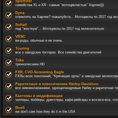
Sportster
семейства XL и XR - самые "мотоциклистые" Харлеи)))
Dyna
отвинтить на Харлее? пожалуйста... Мотоциклы по 2017 год в
Softail
под "жесткую"... Мотоциклы по 2017 год включительно
VRSC
ви-роды, обычные и не очень
Touring
все о заводских бэггерах. Все семейства двигателей
Trike
трехколесники HD
FXR, СVO-Screaming Eagle
FXRы всех поколений, "Кричащие орлы" и заводская мелкосер
Раритетные и классические Harley-Davidson
все нижнеклапанники, одноцилиндровые Harley и раритетная т
Кастомы и модификации
чопперы, бобберы, дрегстеры, кафе-рейсеры и все-все-все, ч
Buell
we don't care how they do it in the USA