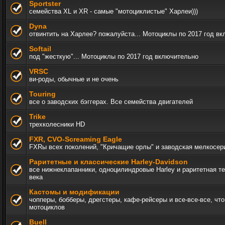
Sportster
семейства XL и XR - самые "мотоциклистые" Харлеи)))
Dyna
отвинтить на Харлее? пожалуйста... Мотоциклы по 2017 год в
Softail
под "жесткую"... Мотоциклы по 2017 год включительно
VRSC
ви-роды, обычные и не очень
Touring
все о заводских бэггерах. Все семейства двигателей
Trike
трехколесники HD
FXR, СVO-Screaming Eagle
FXRы всех поколений, "Кричащие орлы" и заводская мелкосер
Раритетные и классические Harley-Davidson
все нижнеклапанники, одноцилиндровые Harley и раритетная т
века
Кастомы и модификации
чопперы, бобберы, дрегстеры, кафе-рейсеры и все-все-все, чт
мотоциклов
Buell