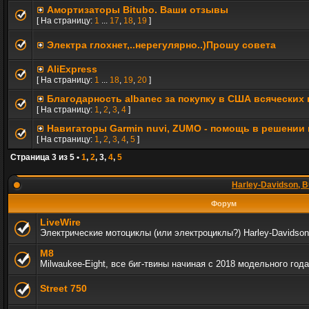
Амортизаторы Bitubo. Ваши отзывы
[ На страницу:
1
...
17
,
18
,
19
]
Электра глохнет,..нерегулярно..)Прошу совета
AliExpress
[ На страницу:
1
...
18
,
19
,
20
]
Благодарность albanec за покупку в США всяческих
[ На страницу:
1
,
2
,
3
,
4
]
Навигаторы Garmin nuvi, ZUMO - помощь в решении
[ На страницу:
1
,
2
,
3
,
4
,
5
]
Страница
3
из
5
•
1
,
2
,
3
,
4
,
5
Harley-Davidson, B
Форум
LiveWire
Электрические мотоциклы (или электроциклы?) Harley-Davidson
M8
Milwaukee-Eight, все биг-твины начиная с 2018 модельного года
Street 750