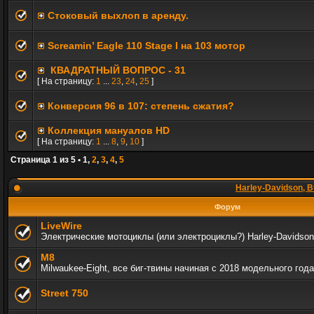
Стоковый выхлоп в аренду.
Screamin’ Eagle 110 Stage I на 103 мотор
КВАДРАТНЫЙ ВОПРОС - 31
[ На страницу:
1
...
23
,
24
,
25
]
Конверсия 96 в 107: степень сжатия?
Коллекция мануалов HD
[ На страницу:
1
...
8
,
9
,
10
]
Страница
1
из
5
•
1
,
2
,
3
,
4
,
5
Harley-Davidson, B
Форум
LiveWire
Электрические мотоциклы (или электроциклы?) Harley-Davidson
M8
Milwaukee-Eight, все биг-твины начиная с 2018 модельного года
Street 750