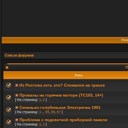
Реги
Список форумов
П
Темы
Из Ростова есть кто? Сломался на трассе
Провалы на горячем моторе (TC103, 14+)
[ На страницу:
1
,
2
]
Синенько-голубенькая Электричка 1991
[ На страницу:
1
...
65
,
66
,
67
]
Проблема с подсветкой приборной панели
[ На страницу:
1
,
2
]