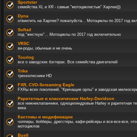
Sportster
семейства XL и XR - самые "мотоциклистые" Харлеи)))
Dyna
отвинтить на Харлее? пожалуйста... Мотоциклы по 2017 год в
Softail
под "жесткую"... Мотоциклы по 2017 год включительно
VRSC
ви-роды, обычные и не очень
Touring
все о заводских бэггерах. Все семейства двигателей
Trike
трехколесники HD
FXR, СVO-Screaming Eagle
FXRы всех поколений, "Кричащие орлы" и заводская мелкосер
Раритетные и классические Harley-Davidson
все нижнеклапанники, одноцилиндровые Harley и раритетная т
века
Кастомы и модификации
чопперы, бобберы, дрегстеры, кафе-рейсеры и все-все-все, чт
мотоциклов
Buell