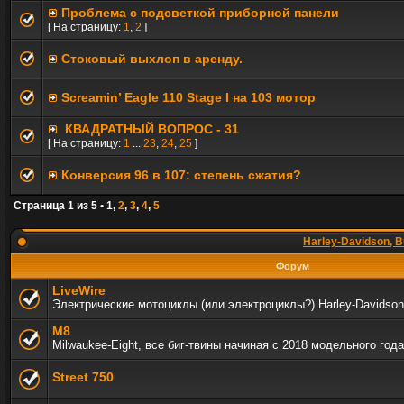
Проблема с подсветкой приборной панели
[ На страницу:
1
,
2
]
Стоковый выхлоп в аренду.
Screamin’ Eagle 110 Stage I на 103 мотор
КВАДРАТНЫЙ ВОПРОС - 31
[ На страницу:
1
...
23
,
24
,
25
]
Конверсия 96 в 107: степень сжатия?
Страница
1
из
5
•
1
,
2
,
3
,
4
,
5
Harley-Davidson, B
Форум
LiveWire
Электрические мотоциклы (или электроциклы?) Harley-Davidson
M8
Milwaukee-Eight, все биг-твины начиная с 2018 модельного года
Street 750