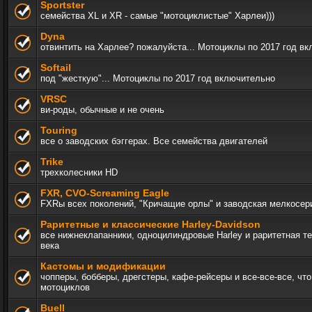
Sportster
семейства XL и XR - самые "мотоциклистые" Харлеи)))
Dyna
отвинтить на Харлее? пожалуйста... Мотоциклы по 2017 год в
Softail
под "жесткую"... Мотоциклы по 2017 год включительно
VRSC
ви-роды, обычные и не очень
Touring
все о заводских бэггерах. Все семейства двигателей
Trike
трехколесники HD
FXR, СVO-Screaming Eagle
FXRы всех поколений, "Кричащие орлы" и заводская мелкосер
Раритетные и классические Harley-Davidson
все нижнеклапанники, одноцилиндровые Harley и раритетная т
века
Кастомы и модификации
чопперы, бобберы, дрегстеры, кафе-рейсеры и все-все-все, чт
мотоциклов
Buell