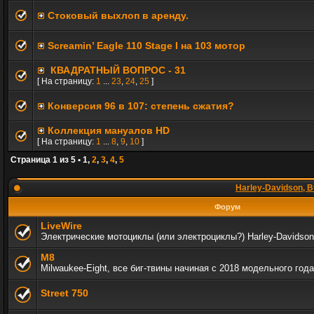
Стоковый выхлоп в аренду.
Screamin’ Eagle 110 Stage I на 103 мотор
КВАДРАТНЫЙ ВОПРОС - 31
[ На страницу:
1
...
23
,
24
,
25
]
Конверсия 96 в 107: степень сжатия?
Коллекция мануалов HD
[ На страницу:
1
...
8
,
9
,
10
]
Страница
1
из
5
•
1
,
2
,
3
,
4
,
5
Harley-Davidson, B
Форум
LiveWire
Электрические мотоциклы (или электроциклы?) Harley-Davidson
M8
Milwaukee-Eight, все биг-твины начиная с 2018 модельного года
Street 750