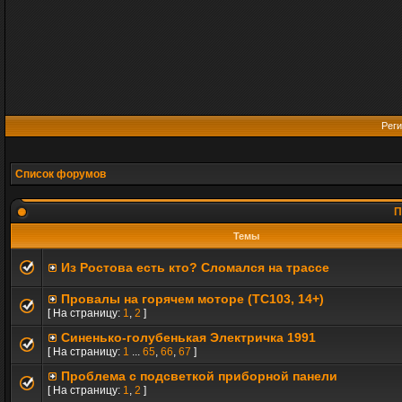
Реги
Список форумов
П
Темы
Из Ростова есть кто? Сломался на трассе
Провалы на горячем моторе (TC103, 14+)
[ На страницу:
1
,
2
]
Синенько-голубенькая Электричка 1991
[ На страницу:
1
...
65
,
66
,
67
]
Проблема с подсветкой приборной панели
[ На страницу:
1
,
2
]