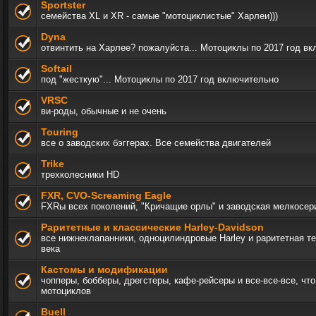
Sportster
семейства XL и XR - самые "мотоциклистые" Харлеи)))
Dyna
отвинтить на Харлее? пожалуйста... Мотоциклы по 2017 год в
Softail
под "жесткую"... Мотоциклы по 2017 год включительно
VRSC
ви-роды, обычные и не очень
Touring
все о заводских бэггерах. Все семейства двигателей
Trike
трехколесники HD
FXR, СVO-Screaming Eagle
FXRы всех поколений, "Кричащие орлы" и заводская мелкосер
Раритетные и классические Harley-Davidson
все нижнеклапанники, одноцилиндровые Harley и раритетная т
века
Кастомы и модификации
чопперы, бобберы, дрегстеры, кафе-рейсеры и все-все-все, чт
мотоциклов
Buell