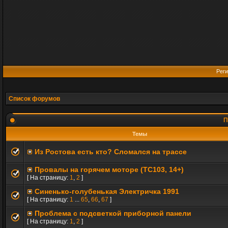
Реги
Список форумов
П
Темы
Из Ростова есть кто? Сломался на трассе
Провалы на горячем моторе (TC103, 14+)
[ На страницу:
1
,
2
]
Синенько-голубенькая Электричка 1991
[ На страницу:
1
...
65
,
66
,
67
]
Проблема с подсветкой приборной панели
[ На страницу:
1
,
2
]