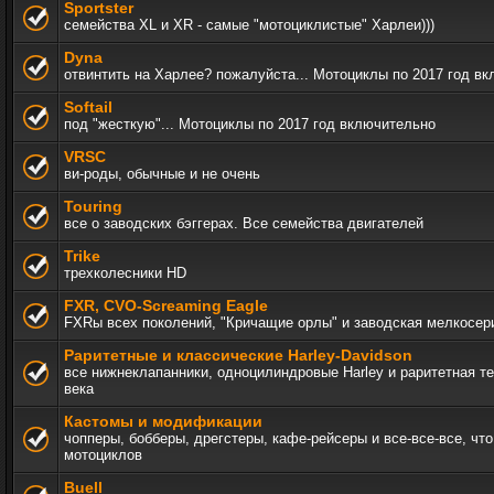
Sportster
семейства XL и XR - самые "мотоциклистые" Харлеи)))
Dyna
отвинтить на Харлее? пожалуйста... Мотоциклы по 2017 год в
Softail
под "жесткую"... Мотоциклы по 2017 год включительно
VRSC
ви-роды, обычные и не очень
Touring
все о заводских бэггерах. Все семейства двигателей
Trike
трехколесники HD
FXR, СVO-Screaming Eagle
FXRы всех поколений, "Кричащие орлы" и заводская мелкосер
Раритетные и классические Harley-Davidson
все нижнеклапанники, одноцилиндровые Harley и раритетная т
века
Кастомы и модификации
чопперы, бобберы, дрегстеры, кафе-рейсеры и все-все-все, чт
мотоциклов
Buell