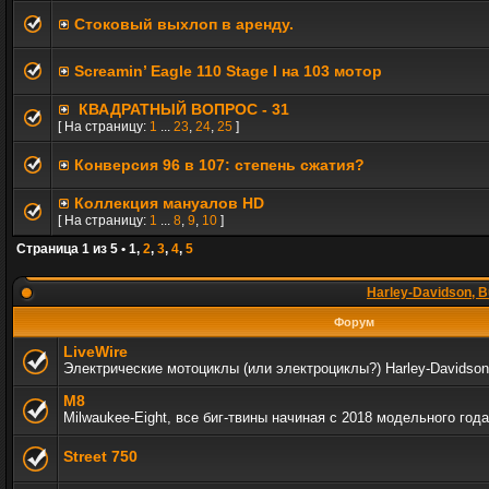
Стоковый выхлоп в аренду.
Screamin’ Eagle 110 Stage I на 103 мотор
КВАДРАТНЫЙ ВОПРОС - 31
[ На страницу:
1
...
23
,
24
,
25
]
Конверсия 96 в 107: степень сжатия?
Коллекция мануалов HD
[ На страницу:
1
...
8
,
9
,
10
]
Страница
1
из
5
•
1
,
2
,
3
,
4
,
5
Harley-Davidson, B
Форум
LiveWire
Электрические мотоциклы (или электроциклы?) Harley-Davidson
M8
Milwaukee-Eight, все биг-твины начиная с 2018 модельного года
Street 750