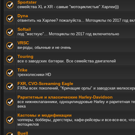
Sportster
семейства XL и XR - самые "мотоциклистые" Харлеи)))
Dyna
отвинтить на Харлее? пожалуйста... Мотоциклы по 2017 год в
Softail
под "жесткую"... Мотоциклы по 2017 год включительно
VRSC
ви-роды, обычные и не очень
Touring
все о заводских бэггерах. Все семейства двигателей
Trike
трехколесники HD
FXR, СVO-Screaming Eagle
FXRы всех поколений, "Кричащие орлы" и заводская мелкосер
Раритетные и классические Harley-Davidson
все нижнеклапанники, одноцилиндровые Harley и раритетная т
века
Кастомы и модификации
чопперы, бобберы, дрегстеры, кафе-рейсеры и все-все-все, чт
мотоциклов
Buell