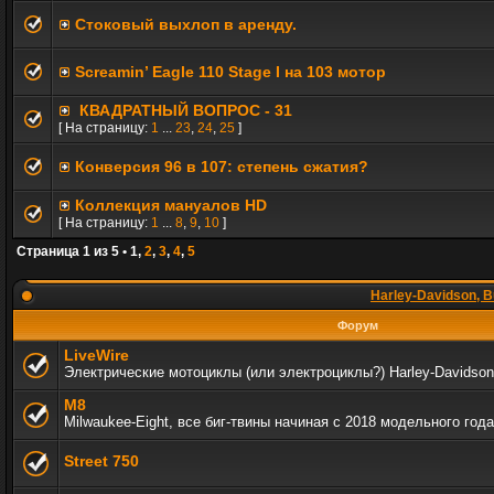
Стоковый выхлоп в аренду.
Screamin’ Eagle 110 Stage I на 103 мотор
КВАДРАТНЫЙ ВОПРОС - 31
[ На страницу:
1
...
23
,
24
,
25
]
Конверсия 96 в 107: степень сжатия?
Коллекция мануалов HD
[ На страницу:
1
...
8
,
9
,
10
]
Страница
1
из
5
•
1
,
2
,
3
,
4
,
5
Harley-Davidson, B
Форум
LiveWire
Электрические мотоциклы (или электроциклы?) Harley-Davidson
M8
Milwaukee-Eight, все биг-твины начиная с 2018 модельного года
Street 750