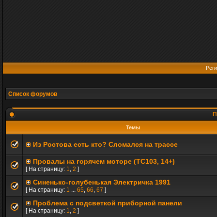
Реги
Список форумов
П
Темы
Из Ростова есть кто? Сломался на трассе
Провалы на горячем моторе (TC103, 14+)
[ На страницу:
1
,
2
]
Синенько-голубенькая Электричка 1991
[ На страницу:
1
...
65
,
66
,
67
]
Проблема с подсветкой приборной панели
[ На страницу:
1
,
2
]