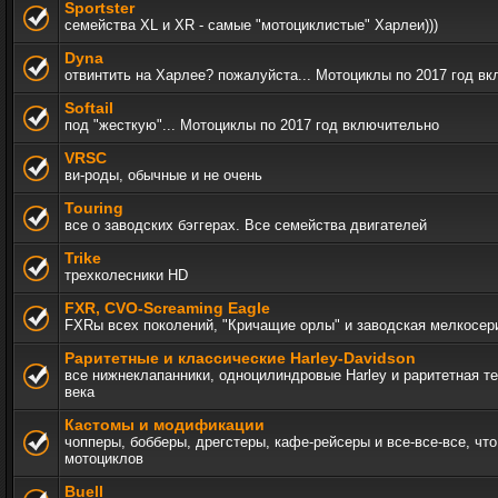
Sportster
семейства XL и XR - самые "мотоциклистые" Харлеи)))
Dyna
отвинтить на Харлее? пожалуйста... Мотоциклы по 2017 год в
Softail
под "жесткую"... Мотоциклы по 2017 год включительно
VRSC
ви-роды, обычные и не очень
Touring
все о заводских бэггерах. Все семейства двигателей
Trike
трехколесники HD
FXR, СVO-Screaming Eagle
FXRы всех поколений, "Кричащие орлы" и заводская мелкосер
Раритетные и классические Harley-Davidson
все нижнеклапанники, одноцилиндровые Harley и раритетная т
века
Кастомы и модификации
чопперы, бобберы, дрегстеры, кафе-рейсеры и все-все-все, чт
мотоциклов
Buell