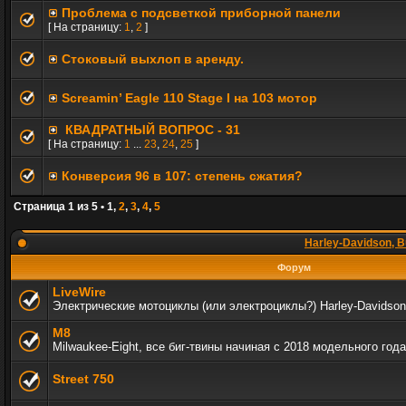
Проблема с подсветкой приборной панели
[ На страницу:
1
,
2
]
Стоковый выхлоп в аренду.
Screamin’ Eagle 110 Stage I на 103 мотор
КВАДРАТНЫЙ ВОПРОС - 31
[ На страницу:
1
...
23
,
24
,
25
]
Конверсия 96 в 107: степень сжатия?
Страница
1
из
5
•
1
,
2
,
3
,
4
,
5
Harley-Davidson, B
Форум
LiveWire
Электрические мотоциклы (или электроциклы?) Harley-Davidson
M8
Milwaukee-Eight, все биг-твины начиная с 2018 модельного года
Street 750