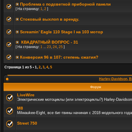
Проблема с подсветкой приборной панели
[ На страницу:
1
,
2
]
Стоковый выхлоп в аренду.
Screamin’ Eagle 110 Stage I на 103 мотор
КВАДРАТНЫЙ ВОПРОС - 31
[ На страницу:
1
...
23
,
24
,
25
]
Конверсия 96 в 107: степень сжатия?
Страница
1
из
5
•
1
,
2
,
3
,
4
,
5
Harley-Davidson, B
Форум
LiveWire
Электрические мотоциклы (или электроциклы?) Harley-Davidson
M8
Milwaukee-Eight, все биг-твины начиная с 2018 модельного года
Street 750