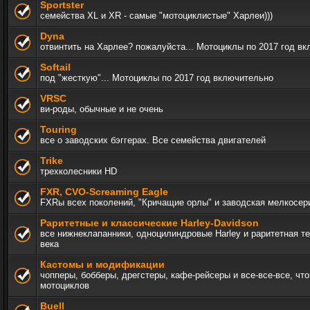
Sportster
семейства XL и XR - самые "мотоциклистые" Харлеи)))
Dyna
отвинтить на Харлее? пожалуйста... Мотоциклы по 2017 год в
Softail
под "жесткую"... Мотоциклы по 2017 год включительно
VRSC
ви-роды, обычные и не очень
Touring
все о заводских бэггерах. Все семейства двигателей
Trike
трехколесники HD
FXR, СVO-Screaming Eagle
FXRы всех поколений, "Кричащие орлы" и заводская мелкосер
Раритетные и классические Harley-Davidson
все нижнеклапанники, одноцилиндровые Harley и раритетная т
века
Кастомы и модификации
чопперы, бобберы, дрегстеры, кафе-рейсеры и все-все-все, чт
мотоциклов
Buell