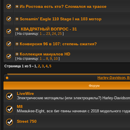
Из Ростова есть кто? Сломался на трассе
Screamin’ Eagle 110 Stage I на 103 мотор
КВАДРАТНЫЙ ВОПРОС - 31
[ На страницу:
1
...
23
,
24
,
25
]
Конверсия 96 в 107: степень сжатия?
Коллекция мануалов HD
[ На страницу:
1
...
8
,
9
,
10
]
Страница
1
из
5
•
1
,
2
,
3
,
4
,
5
Harley-Davidson, B
Форум
LiveWire
Электрические мотоциклы (или электроциклы?) Harley-Davidson
M8
Milwaukee-Eight, все биг-твины начиная с 2018 модельного года
Street 750