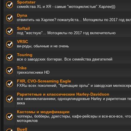
Sportster
семейства XL и XR - самые "мотоциклистые" Харлеи)))
Dyna
отвинтить на Харлее? пожалуйста... Мотоциклы по 2017 год в
Softail
под "жесткую"... Мотоциклы по 2017 год включительно
VRSC
ви-роды, обычные и не очень
Touring
все о заводских бэггерах. Все семейства двигателей
Trike
трехколесники HD
FXR, СVO-Screaming Eagle
FXRы всех поколений, "Кричащие орлы" и заводская мелкосер
Раритетные и классические Harley-Davidson
все нижнеклапанники, одноцилиндровые Harley и раритетная т
века
Кастомы и модификации
чопперы, бобберы, дрегстеры, кафе-рейсеры и все-все-все, чт
мотоциклов
Buell