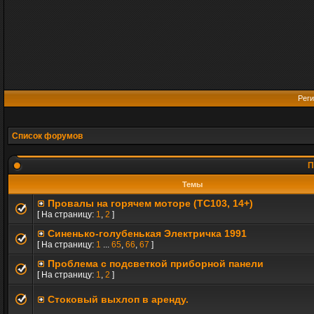
Реги
Список форумов
П
Темы
Провалы на горячем моторе (TC103, 14+)
[ На страницу:
1
,
2
]
Синенько-голубенькая Электричка 1991
[ На страницу:
1
...
65
,
66
,
67
]
Проблема с подсветкой приборной панели
[ На страницу:
1
,
2
]
Стоковый выхлоп в аренду.