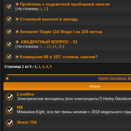
Проблема с подсветкой приборной панели
[ На страницу:
1
,
2
]
Стоковый выхлоп в аренду.
Screamin’ Eagle 110 Stage I на 103 мотор
КВАДРАТНЫЙ ВОПРОС - 31
[ На страницу:
1
...
23
,
24
,
25
]
Конверсия 96 в 107: степень сжатия?
Страница
1
из
5
•
1
,
2
,
3
,
4
,
5
Harley-Davidson, B
Форум
LiveWire
Электрические мотоциклы (или электроциклы?) Harley-Davidson
M8
Milwaukee-Eight, все биг-твины начиная с 2018 модельного года
Street 750