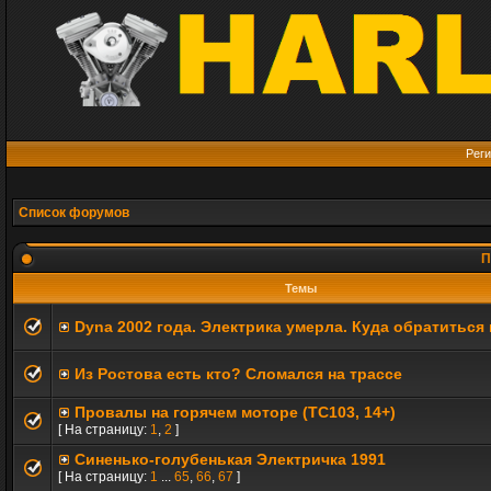
Реги
Список форумов
П
Темы
Dyna 2002 года. Электрика умерла. Куда обратиться
Из Ростова есть кто? Сломался на трассе
Провалы на горячем моторе (TC103, 14+)
[ На страницу:
1
,
2
]
Синенько-голубенькая Электричка 1991
[ На страницу:
1
...
65
,
66
,
67
]