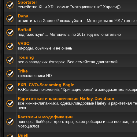
Sportster
семейства XL и XR - самые "мотоциклистые" Харлеи)))
Dyna
отвинтить на Харлее? пожалуйста... Мотоциклы по 2017 год в
Softail
под "жесткую"... Мотоциклы по 2017 год включительно
VRSC
ви-роды, обычные и не очень
Touring
все о заводских бэггерах. Все семейства двигателей
Trike
трехколесники HD
FXR, СVO-Screaming Eagle
FXRы всех поколений, "Кричащие орлы" и заводская мелкосер
Раритетные и классические Harley-Davidson
все нижнеклапанники, одноцилиндровые Harley и раритетная т
века
Кастомы и модификации
чопперы, бобберы, дрегстеры, кафе-рейсеры и все-все-все, чт
мотоциклов
Buell