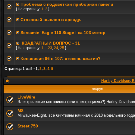
Проблема с подсветкой приборной панели
[ На страницу:
1
,
2
]
Стоковый выхлоп в аренду.
Screamin’ Eagle 110 Stage I на 103 мотор
КВАДРАТНЫЙ ВОПРОС - 31
[ На страницу:
1
...
23
,
24
,
25
]
Конверсия 96 в 107: степень сжатия?
Страница
1
из
5
•
1
,
2
,
3
,
4
,
5
Harley-Davidson, B
Форум
LiveWire
Электрические мотоциклы (или электроциклы?) Harley-Davidson
M8
Milwaukee-Eight, все биг-твины начиная с 2018 модельного года
Street 750