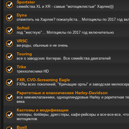
Sportster
семейства XL и XR - самые "мотоциклистые" Харлеи)))
Dyna
отвинтить на Харлее? пожалуйста... Мотоциклы по 2017 год в
Softail
под "жесткую"... Мотоциклы по 2017 год включительно
VRSC
ви-роды, обычные и не очень
Touring
все о заводских бэггерах. Все семейства двигателей
Trike
трехколесники HD
FXR, СVO-Screaming Eagle
FXRы всех поколений, "Кричащие орлы" и заводская мелкосер
Раритетные и классические Harley-Davidson
все нижнеклапанники, одноцилиндровые Harley и раритетная т
века
Кастомы и модификации
чопперы, бобберы, дрегстеры, кафе-рейсеры и все-все-все, чт
мотоциклов
Buell