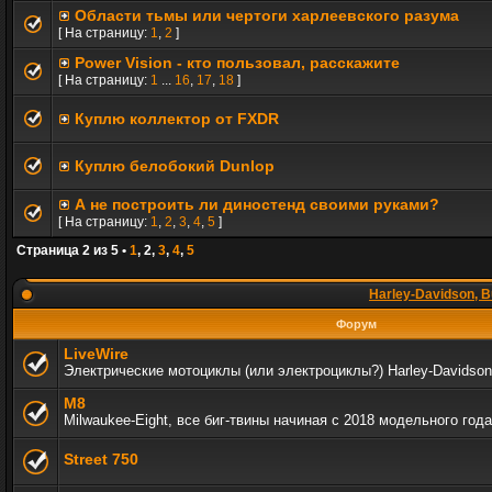
Области тьмы или чертоги харлеевского разума
[ На страницу:
1
,
2
]
Power Vision - кто пользовал, расскажите
[ На страницу:
1
...
16
,
17
,
18
]
Куплю коллектор от FXDR
Куплю белобокий Dunlop
А не построить ли диностенд своими руками?
[ На страницу:
1
,
2
,
3
,
4
,
5
]
Страница
2
из
5
•
1
,
2
,
3
,
4
,
5
Harley-Davidson, B
Форум
LiveWire
Электрические мотоциклы (или электроциклы?) Harley-Davidson
M8
Milwaukee-Eight, все биг-твины начиная с 2018 модельного года
Street 750