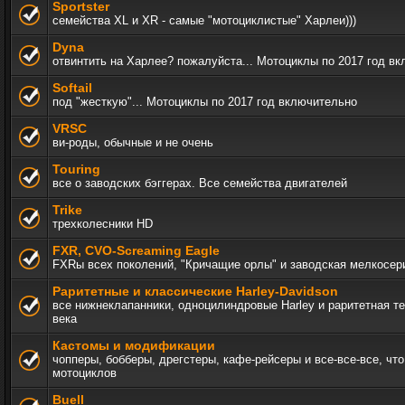
Sportster
семейства XL и XR - самые "мотоциклистые" Харлеи)))
Dyna
отвинтить на Харлее? пожалуйста... Мотоциклы по 2017 год в
Softail
под "жесткую"... Мотоциклы по 2017 год включительно
VRSC
ви-роды, обычные и не очень
Touring
все о заводских бэггерах. Все семейства двигателей
Trike
трехколесники HD
FXR, СVO-Screaming Eagle
FXRы всех поколений, "Кричащие орлы" и заводская мелкосер
Раритетные и классические Harley-Davidson
все нижнеклапанники, одноцилиндровые Harley и раритетная т
века
Кастомы и модификации
чопперы, бобберы, дрегстеры, кафе-рейсеры и все-все-все, чт
мотоциклов
Buell