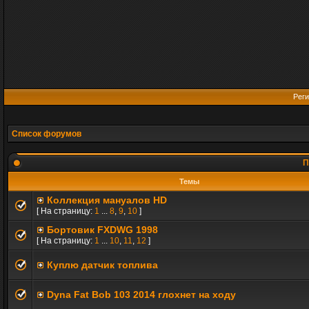
Реги
Список форумов
П
Темы
Коллекция мануалов HD
[ На страницу:
1
...
8
,
9
,
10
]
Бортовик FXDWG 1998
[ На страницу:
1
...
10
,
11
,
12
]
Куплю датчик топлива
Dyna Fat Bob 103 2014 глохнет на ходу