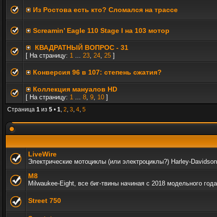
Из Ростова есть кто? Сломался на трассе
Screamin’ Eagle 110 Stage I на 103 мотор
КВАДРАТНЫЙ ВОПРОС - 31
[ На страницу:
1
...
23
,
24
,
25
]
Конверсия 96 в 107: степень сжатия?
Коллекция мануалов HD
[ На страницу:
1
...
8
,
9
,
10
]
Страница
1
из
5
•
1
,
2
,
3
,
4
,
5
LiveWire
Электрические мотоциклы (или электроциклы?) Harley-Davidson
M8
Milwaukee-Eight, все биг-твины начиная с 2018 модельного года
Street 750