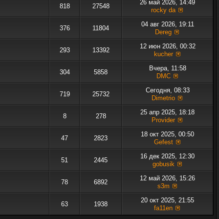
26 май 2026, 14:49
818
27548
rocky da
04 авг 2026, 19:11
376
11804
Dereg
12 июн 2026, 00:32
293
13392
kucher
Вчера, 11:58
304
5858
DMC
Сегодня, 08:33
719
25732
Dimetrio
25 апр 2025, 18:18
8
278
Provider
18 окт 2025, 00:50
47
2823
Gefest
16 дек 2025, 12:30
51
2445
gobusik
12 май 2026, 15:26
78
6892
s3m
20 окт 2025, 21:55
63
1938
fa11en