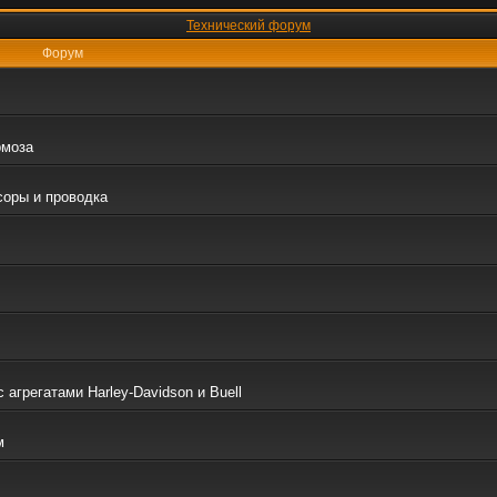
Технический форум
Форум
рмоза
соры и проводка
грегатами Harley-Davidson и Buell
м