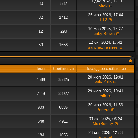
10 дек 2024, 12:11
30
582
Mrak
25 июн 2026, 17:04
82
1412
T-12
10 мар 2025, 17:27
12
290
Lucky Brown
12 окт 2024, 17:41
59
1658
sanchez ramirez
Темы
Сообщения
Последнее сообщение
20 июл 2026, 19:01
4589
35825
Valv Kain
29 июл 2026, 10:41
7119
33027
erik
30 июн 2026, 11:53
903
6835
Perrera
09 окт 2025, 06:34
348
4911
MaxBarsky
28 сен 2025, 12:53
184
1055
Vins