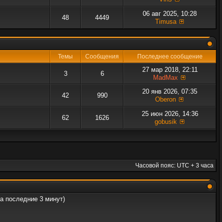
06 авг 2025, 10:28
48
4449
Timusa
Темы
Сообщения
Последнее сообщение
27 мар 2018, 22:11
3
6
MadMax
20 янв 2026, 07:35
42
990
Oberon
25 июн 2026, 14:36
62
1626
gobusik
Часовой пояс: UTC + 3 часа
за последние 3 минут)