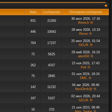
Темы
Сообщения
Последнее сообщение
30 июл 2026, 17:16
831
21350
Wrench
28 июн 2026, 13:19
446
10042
Rever
25 июл 2026, 01:54
764
17237
GELIK
29 май 2026, 16:24
72
5625
alex650
23 ноя 2025, 17:43
262
4337
Fed
01 ноя 2024, 19:24
75
2845
DMC
04 авг 2026, 09:46
142
11232
NeviDimk@
02 июл 2026, 20:44
197
5107
GELIK
21 ноя 2023, 08:48
16
233
Alex_Sedov