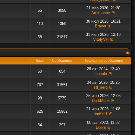
21 мар 2026, 21:30
55
3058
Artikhonov
30 июл 2026, 16:21
110
1359
Bravet
31 июл 2026, 13:19
38
21817
VitalyVP
Темы
Сообщения
Последнее сообщение
28 окт 2024, 13:40
60
654
leecoln
04 авг 2026, 10:25
707
31551
stl_serg
25 июн 2026, 12:05
98
5775
DarkMonk
21 июн 2026, 11:08
625
15982
tim6791
08 авг 2020, 11:32
34
297
Dobrii