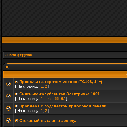
Список форумов
Т
Провалы на горячем моторе (TC103, 14+)
[ На страницу:
1
,
2
]
Синенько-голубенькая Электричка 1991
[ На страницу:
1
...
65
,
66
,
67
]
Проблема с подсветкой приборной панели
[ На страницу:
1
,
2
]
Стоковый выхлоп в аренду.