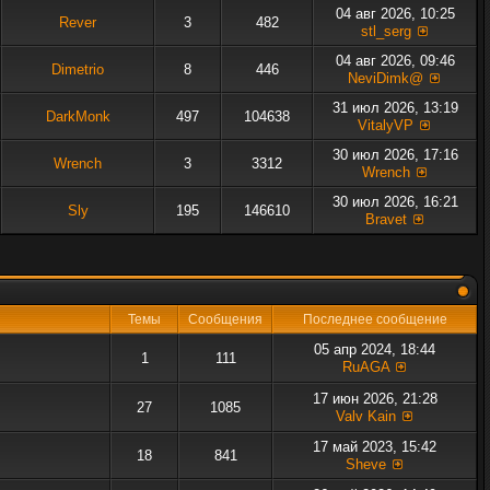
04 авг 2026, 10:25
Rever
3
482
stl_serg
04 авг 2026, 09:46
Dimetrio
8
446
NeviDimk@
31 июл 2026, 13:19
DarkMonk
497
104638
VitalyVP
30 июл 2026, 17:16
Wrench
3
3312
Wrench
30 июл 2026, 16:21
Sly
195
146610
Bravet
Темы
Сообщения
Последнее сообщение
05 апр 2024, 18:44
1
111
RuAGA
17 июн 2026, 21:28
27
1085
Valv Kain
17 май 2023, 15:42
18
841
Sheve