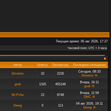
Текущее время: 06 авг 2026, 17:27
Часовой пояс: UTC + 3 часа
Автор
Ответы
Просмотры
Последнее сообщение
Сегодня, 08:33
Dimetrio
32
2226
Dimetrio
Вчера, 16:11
grub
1325
455148
grub
Вчера, 11:58
Mr.Pche
22
8748
DMC
04 авг 2026, 19:11
Dereg
0
113
Dereg