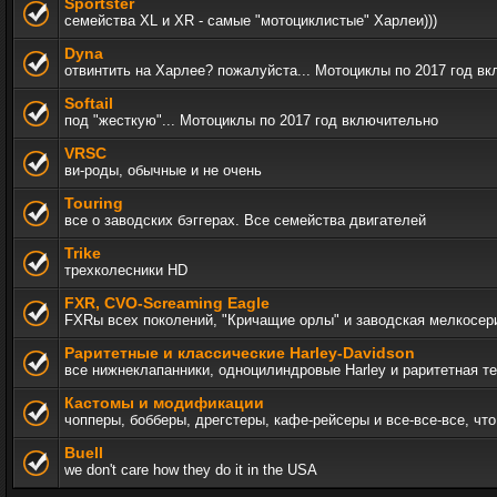
Sportster
семейства XL и XR - самые "мотоциклистые" Харлеи)))
Dyna
отвинтить на Харлее? пожалуйста... Мотоциклы по 2017 год в
Softail
под "жесткую"... Мотоциклы по 2017 год включительно
VRSC
ви-роды, обычные и не очень
Touring
все о заводских бэггерах. Все семейства двигателей
Trike
трехколесники HD
FXR, СVO-Screaming Eagle
FXRы всех поколений, "Кричащие орлы" и заводская мелкосер
Раритетные и классические Harley-Davidson
все нижнеклапанники, одноцилиндровые Harley и раритетная т
Кастомы и модификации
чопперы, бобберы, дрегстеры, кафе-рейсеры и все-все-все, ч
Buell
we don't care how they do it in the USA