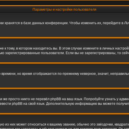
Параметры и настройки пользователя
ки хранятся в базе данных конференции. Чтобы изменить их, перейдите в
Ли
 к тому, в котором находитесь вы. В этом случае измените в личных настройках
олько зарегистрированные пользователи. Если вы не зарегистрированы, то сей
го времени, но время отображается по-прежнему неверное, значит, неправил
и же просто никто не перевёл phpBB на ваш язык. Попробуйте узнать у адми
перевести phpBB на свой язык. Дополнительную информацию вы можете получи
о из них может относиться к вашему званию, обычно это звёздочки, квадрати