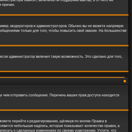
инистратора зависит, включена ли поддержка аватар, и от него же
я причин.
имер, модераторов и администраторов. Обычно вы не можете напрямую
бщениями только для того, чтобы повысить своё звание. На большинстве
если администратор включил такую возможность. Это сделано для того,
де чем отправить сообщение. Перечень ваших прав доступа находится
можете перейти к редактированию, щёлкнув по кнопке
Правка
в
появится небольшая надпись, которая показывает количество правок, а
аписать о сделанных изменениях по своему усмотрению. Учтите, что