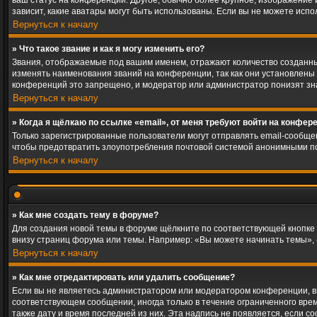
ваш статус на конференции. Другое, обычно более крупное, изображение и
зависит, какие аватары могут быть использованы. Если вы не можете исп
Вернуться к началу
» Что такое звание и как я могу изменить его?
Звания, отображаемые под вашим именем, отражают количество созданн
изменять наименования званий на конференции, так как они установлены
конференций это запрещено, и модератор или администратор понизят зн
Вернуться к началу
» Когда я щёлкаю по ссылке «email», от меня требуют войти на конфер
Только зарегистрированные пользователи могут отправлять email-сообще
чтобы предотвратить злоупотребления почтовой системой анонимными п
Вернуться к началу
» Как мне создать тему в форуме?
Для создания новой темы в форуме щёлкните по соответствующей кнопке 
внизу страниц форума или темы. Например: «Вы можете начинать темы», «
Вернуться к началу
» Как мне отредактировать или удалить сообщение?
Если вы не являетесь администратором или модератором конференции, вы
соответствующем сообщении, иногда только в течение ограниченного време
также дату и время последней из них. Эта надпись не появляется, если 