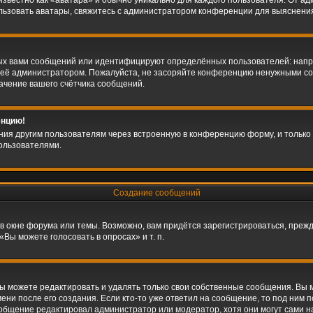
звестно как «аватара» и обычно уникально для каждого пользователя. От адм
ользовать аватары, свяжитесь с администратором конференции для выяснени
ых вами сообщений или идентифицируют определённых пользователей: напр
 её администратором. Пожалуйста, не засоряйте конференцию ненужными соо
ачение вашего счётчика сообщений.
енцию!
ния другим пользователям через встроенную в конференцию форму, и только 
ользователями.
Создание сообщений
в окне форума или темы. Возможно, вам придётся зарегистрироваться, преж
Вы можете голосовать в опросах» и т. п.
 можете редактировать и удалять только свои собственные сообщения. Вы 
ни после его создания. Если кто-то уже ответил на сообщение, то под ним 
сообщение редактировал администратор или модератор, хотя они могут сами н