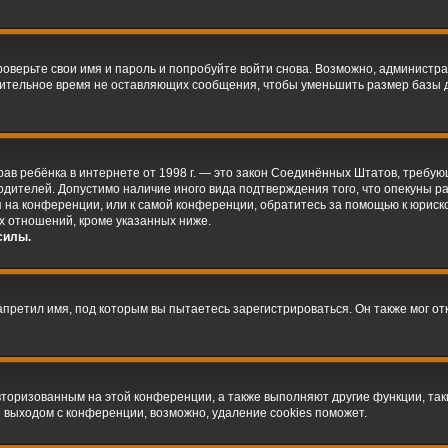
оверьте свои имя и пароль и попробуйте войти снова. Возможно, администра
ительное время не оставляющих сообщения, чтобы уменьшить размер базы д
ых прав ребёнка в интернете от 1998 г. — это закон Соединённых Штатов, треб
родителей. Допустимо наличие иного вида подтверждения того, что опекуны
ся на конференции, или к самой конференции, обратитесь за помощью к юриск
х отношений, кроме указанных ниже.
силы.
претил имя, под которым вы пытаетесь зарегистрироваться. Он также мог о
авторизованным на этой конференции, а также выполняют другие функции, та
 выходом с конференции, возможно, удаление cookies поможет.