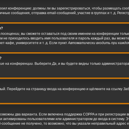
астроил конференцию: должны ли вы зарегистрироваться, чтобы размещать со
ые сообщения, отправка email-сообщений, участие в группах и т. д. Регистр
я?
 посещении
, вы сможете оставаться под своим именем на конференции тольк
вам не приходилось вводить имя пользователя и пароль каждый раз, вы може
т-кафе, университете и т. д. Если пункт
Автоматически входить при каждо
?
ие на конференции
. Выберите
Да
, и вы будете видны только администратор
овый. Перейдите на страницу входа на конференцию и щёлкните на ссылку
За
возможны два варианта. Если включена поддержка COPPA и при регистрации вы
и активированы пользователями или администратором до входа в систему. 
-сообщение не получено, то возможно, что вы указали неправильный адрес e