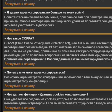
Вернуться к началу
» Я давно зарегистрирован, но больше не могу войти!
Попытайтесь найти email-сообщение, присланное вам при регистрации, пр
причинам. Многие конференции периодически удаляют пользователей, дл
активнее участвовать в дискуссиях.
Вернуться к началу
» Что такое COPPA?
COPPA (Child Online Privacy and Protection Act), или Акт о защите частн
несовершеннолетних младше 13 лет, иметь на это письменное согласие 
лет. Если вы не уверены, применимо ли это к вам, как к регистрирующему
рекомендаций по правовым вопросам и не является объектом юридически
Примечание переводчика: в России данный акт не имеет юридической 
Вернуться к началу
» Почему я не могу зарегистрироваться?
Возможно, администратор конференции заблокировал ваш IP-адрес или за
администратору конференции.
Вернуться к началу
» Что делает функция «Удалить cookies конференции»?
Она удаляет все созданные cookies, которые позволяют вам оставаться 
включена администратором. Если вы испытываете трудности с входом или
Вернуться к началу