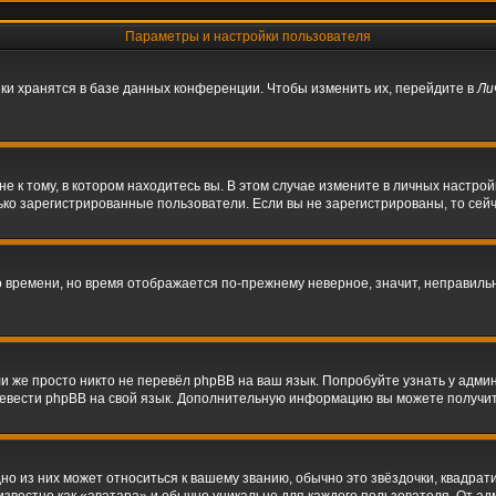
Параметры и настройки пользователя
ки хранятся в базе данных конференции. Чтобы изменить их, перейдите в
Ли
 к тому, в котором находитесь вы. В этом случае измените в личных настройках
олько зарегистрированные пользователи. Если вы не зарегистрированы, то сей
го времени, но время отображается по-прежнему неверное, значит, неправил
и же просто никто не перевёл phpBB на ваш язык. Попробуйте узнать у адми
перевести phpBB на свой язык. Дополнительную информацию вы можете получи
о из них может относиться к вашему званию, обычно это звёздочки, квадрати