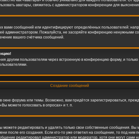
звестно как «аватара» и обычно уникально для каждого пользователя. От адм
ользовать аватары, свяжитесь с администратором конференции для выяснени
ых вами сообщений или идентифицируют определённых пользователей: напр
 её администратором. Пожалуйста, не засоряйте конференцию ненужными соо
ачение вашего счётчика сообщений.
енцию!
ния другим пользователям через встроенную в конференцию форму, и только 
ользователями.
Создание сообщений
в окне форума или темы. Возможно, вам придётся зарегистрироваться, преж
Вы можете голосовать в опросах» и т. п.
 можете редактировать и удалять только свои собственные сообщения. Вы 
ни после его создания. Если кто-то уже ответил на сообщение, то под ним 
сообщение редактировал администратор или модератор, хотя они могут сами н