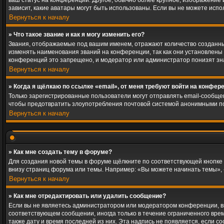
ваш статус на конференции. Другое, обычно более крупное, изображение и
зависит, какие аватары могут быть использованы. Если вы не можете исп
Вернуться к началу
» Что такое звание и как я могу изменить его?
Звания, отображаемые под вашим именем, отражают количество созданн
изменять наименования званий на конференции, так как они установлены
конференций это запрещено, и модератор или администратор понизят зн
Вернуться к началу
» Когда я щёлкаю по ссылке «email», от меня требуют войти на конфер
Только зарегистрированные пользователи могут отправлять email-сообще
чтобы предотвратить злоупотребления почтовой системой анонимными п
Вернуться к началу
» Как мне создать тему в форуме?
Для создания новой темы в форуме щёлкните по соответствующей кнопке 
внизу страниц форума или темы. Например: «Вы можете начинать темы», «
Вернуться к началу
» Как мне отредактировать или удалить сообщение?
Если вы не являетесь администратором или модератором конференции, вы
соответствующем сообщении, иногда только в течение ограниченного време
также дату и время последней из них. Эта надпись не появляется, если 