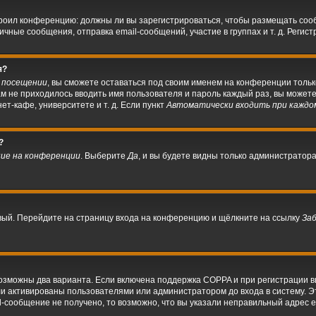
астроил конференцию: должны ли вы зарегистрироваться, чтобы размещать со
ые сообщения, отправка email-сообщений, участие в группах и т. д. Регистр
я?
 посещении
, вы сможете оставаться под своим именем на конференции тольк
вам не приходилось вводить имя пользователя и пароль каждый раз, вы може
т-кафе, университете и т. д. Если пункт
Автоматически входить при каждо
?
ие на конференции
. Выберите
Да
, и вы будете видны только администратор
овый. Перейдите на страницу входа на конференцию и щёлкните на ссылку
За
возможны два варианта. Если включена поддержка COPPA и при регистрации вы
и активированы пользователями или администратором до входа в систему. 
-сообщение не получено, то возможно, что вы указали неправильный адрес e