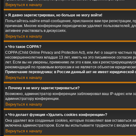
Вернуться к началу
» Я давно зарегистрирован, но больше не могу войти!
Попытайтесь найти email-сообщение, присланное вам при регистрации, пр
причинам. Многие конференции периодически удаляют пользователей, дл
активнее участвовать в дискуссиях.
Вернуться к началу
» Что такое COPPA?
COPPA (Child Online Privacy and Protection Act), или Акт о защите частн
несовершеннолетних младше 13 лет, иметь на это письменное согласие 
лет. Если вы не уверены, применимо ли это к вам, как к регистрирующему
рекомендаций по правовым вопросам и не является объектом юридически
Примечание переводчика: в России данный акт не имеет юридической 
Вернуться к началу
» Почему я не могу зарегистрироваться?
Возможно, администратор конференции заблокировал ваш IP-адрес или за
администратору конференции.
Вернуться к началу
» Что делает функция «Удалить cookies конференции»?
Она удаляет все созданные cookies, которые позволяют вам оставаться 
включена администратором. Если вы испытываете трудности с входом или
Вернуться к началу