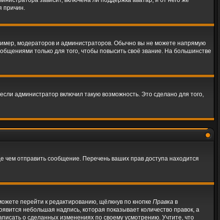
инистратора зависит, включена ли поддержка аватар, и от него же
я причин.
имер, модераторов и администраторов. Обычно вы не можете напрямую
бщениями только для того, чтобы повысить своё звание. На большинстве
если администратор включил такую возможность. Это сделано для того,
де чем отправить сообщение. Перечень ваших прав доступа находится
можете перейти к редактированию, щёлкнув по кнопке
Правка
в
появится небольшая надпись, которая показывает количество правок, а
аписать о сделанных изменениях по своему усмотрению. Учтите, что