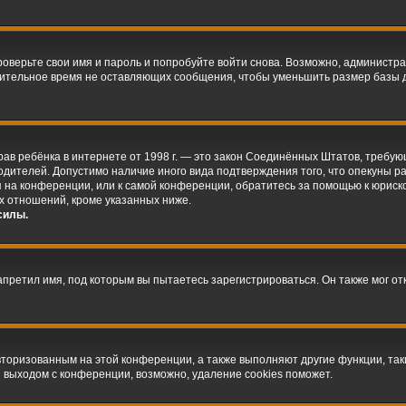
оверьте свои имя и пароль и попробуйте войти снова. Возможно, администра
ительное время не оставляющих сообщения, чтобы уменьшить размер базы д
ых прав ребёнка в интернете от 1998 г. — это закон Соединённых Штатов, треб
родителей. Допустимо наличие иного вида подтверждения того, что опекуны
ся на конференции, или к самой конференции, обратитесь за помощью к юриск
х отношений, кроме указанных ниже.
силы.
претил имя, под которым вы пытаетесь зарегистрироваться. Он также мог о
авторизованным на этой конференции, а также выполняют другие функции, та
 выходом с конференции, возможно, удаление cookies поможет.