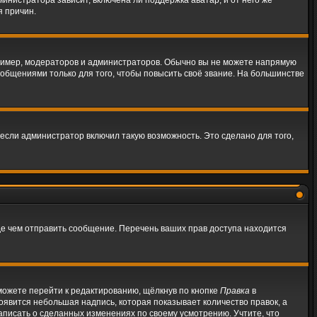
инистратора зависит, включена ли поддержка аватар, и от него же
я причин.
имер, модераторов и администраторов. Обычно вы не можете напрямую
бщениями только для того, чтобы повысить своё звание. На большинстве
если администратор включил такую возможность. Это сделано для того,
де чем отправить сообщение. Перечень ваших прав доступа находится
можете перейти к редактированию, щёлкнув по кнопке
Правка
в
появится небольшая надпись, которая показывает количество правок, а
аписать о сделанных изменениях по своему усмотрению. Учтите, что