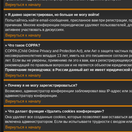
Вернуться к началу
» Я давно зарегистрирован, но больше не могу войти!
Попытайтесь найти email-сообщение, присланное вам при регистрации, пр
причинам. Многие конференции периодически удаляют пользователей, дл
активнее участвовать в дискуссиях.
Вернуться к началу
» Что такое COPPA?
COPPA (Child Online Privacy and Protection Act), или Акт о защите частн
несовершеннолетних младше 13 лет, иметь на это письменное согласие 
лет. Если вы не уверены, применимо ли это к вам, как к регистрирующему
рекомендаций по правовым вопросам и не является объектом юридически
Примечание переводчика: в России данный акт не имеет юридической 
Вернуться к началу
» Почему я не могу зарегистрироваться?
Возможно, администратор конференции заблокировал ваш IP-адрес или за
администратору конференции.
Вернуться к началу
» Что делает функция «Удалить cookies конференции»?
Она удаляет все созданные cookies, которые позволяют вам оставаться 
включена администратором. Если вы испытываете трудности с входом или
Вернуться к началу