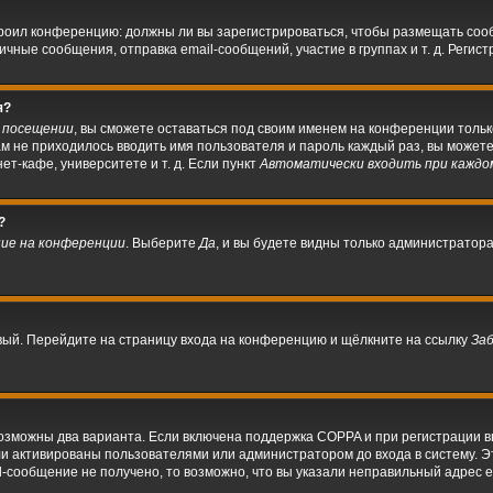
астроил конференцию: должны ли вы зарегистрироваться, чтобы размещать со
ые сообщения, отправка email-сообщений, участие в группах и т. д. Регистр
я?
 посещении
, вы сможете оставаться под своим именем на конференции тольк
вам не приходилось вводить имя пользователя и пароль каждый раз, вы може
т-кафе, университете и т. д. Если пункт
Автоматически входить при каждо
?
ие на конференции
. Выберите
Да
, и вы будете видны только администратор
овый. Перейдите на страницу входа на конференцию и щёлкните на ссылку
За
возможны два варианта. Если включена поддержка COPPA и при регистрации вы
и активированы пользователями или администратором до входа в систему. 
-сообщение не получено, то возможно, что вы указали неправильный адрес e