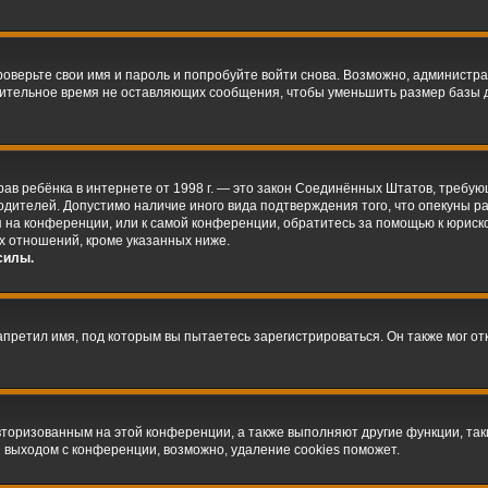
оверьте свои имя и пароль и попробуйте войти снова. Возможно, администра
ительное время не оставляющих сообщения, чтобы уменьшить размер базы д
ых прав ребёнка в интернете от 1998 г. — это закон Соединённых Штатов, треб
родителей. Допустимо наличие иного вида подтверждения того, что опекуны
ся на конференции, или к самой конференции, обратитесь за помощью к юриск
х отношений, кроме указанных ниже.
силы.
претил имя, под которым вы пытаетесь зарегистрироваться. Он также мог о
авторизованным на этой конференции, а также выполняют другие функции, та
 выходом с конференции, возможно, удаление cookies поможет.