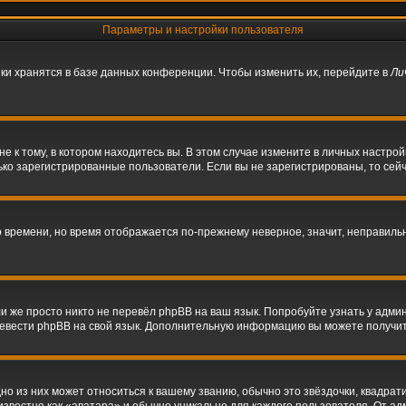
Параметры и настройки пользователя
ки хранятся в базе данных конференции. Чтобы изменить их, перейдите в
Ли
 к тому, в котором находитесь вы. В этом случае измените в личных настройках
олько зарегистрированные пользователи. Если вы не зарегистрированы, то сей
го времени, но время отображается по-прежнему неверное, значит, неправил
и же просто никто не перевёл phpBB на ваш язык. Попробуйте узнать у адми
перевести phpBB на свой язык. Дополнительную информацию вы можете получи
о из них может относиться к вашему званию, обычно это звёздочки, квадрати