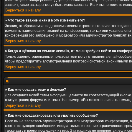
ваш статус на конференции. Другое, обычно более крупное, изображение и
зависит, какие аватары могут быть использованы. Если вы не можете исп
Вернуться к началу
» Что такое звание и как я могу изменить его?
Звания, отображаемые под вашим именем, отражают количество созданн
изменять наименования званий на конференции, так как они установлены
конференций это запрещено, и модератор или администратор понизят зн
Вернуться к началу
» Когда я щёлкаю по ссылке «email», от меня требуют войти на конфер
Только зарегистрированные пользователи могут отправлять email-сообще
чтобы предотвратить злоупотребления почтовой системой анонимными п
Вернуться к началу
» Как мне создать тему в форуме?
Для создания новой темы в форуме щёлкните по соответствующей кнопке 
внизу страниц форума или темы. Например: «Вы можете начинать темы», «
Вернуться к началу
» Как мне отредактировать или удалить сообщение?
Если вы не являетесь администратором или модератором конференции, вы
соответствующем сообщении, иногда только в течение ограниченного време
также дату и время последней из них. Эта надпись не появляется, если 