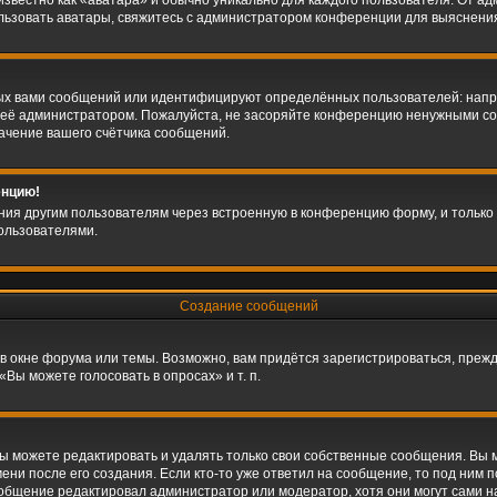
звестно как «аватара» и обычно уникально для каждого пользователя. От адм
ользовать аватары, свяжитесь с администратором конференции для выяснени
ых вами сообщений или идентифицируют определённых пользователей: напр
 её администратором. Пожалуйста, не засоряйте конференцию ненужными соо
ачение вашего счётчика сообщений.
енцию!
ния другим пользователям через встроенную в конференцию форму, и только 
ользователями.
Создание сообщений
в окне форума или темы. Возможно, вам придётся зарегистрироваться, преж
Вы можете голосовать в опросах» и т. п.
 можете редактировать и удалять только свои собственные сообщения. Вы 
ни после его создания. Если кто-то уже ответил на сообщение, то под ним 
сообщение редактировал администратор или модератор, хотя они могут сами н