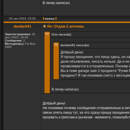
В личку написал.
25 сен 2023, 23:05
dandark81
Re: Отдам 2 антенны
Зарегистрирован:
31
Vins писал(а):
июл 2023, 16:33
Сообщения:
2
Мотоцикл(ы):
Fat Boy
dandark81 писал(а):
2002
Добрый день!
Я прошу прощения, что пишу здесь, но з
дали объявление, писать нельзя. Да и не
проваливается в отправленные. Посему н
Вы в теме garage sale 2 продаете "Ручки
продано? Я так понимаю снято с мотоцик
В личку написал.
Добрый день!
Не понимаю почему сообщения отправленные в личку
связи опять пишу тут, за что сразу прошу прощения
прорвать к грипсам и рычагам - маякните, пожалуйс