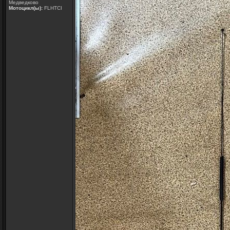
Медведково
Мотоцикл(ы):
FLHTCI