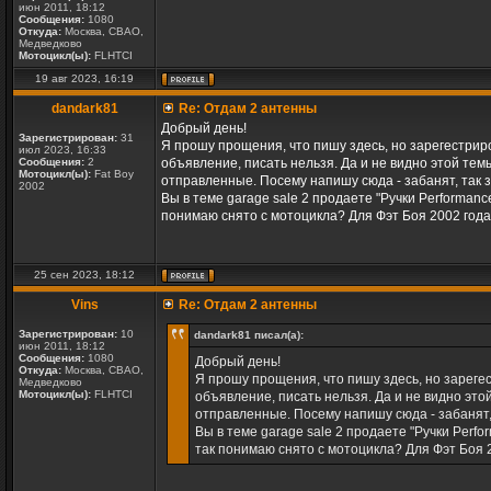
июн 2011, 18:12
Сообщения:
1080
Откуда:
Москва, СВАО,
Медведково
Мотоцикл(ы):
FLHTCI
19 авг 2023, 16:19
dandark81
Re: Отдам 2 антенны
Добрый день!
Зарегистрирован:
31
Я прошу прощения, что пишу здесь, но зарегестрир
июл 2023, 16:33
Сообщения:
2
объявление, писать нельзя. Да и не видно этой темы
Мотоцикл(ы):
Fat Boy
отправленные. Посему напишу сюда - забанят, так 
2002
Вы в теме garage sale 2 продаете "Ручки Performan
понимаю снято с мотоцикла? Для Фэт Боя 2002 год
25 сен 2023, 18:12
Vins
Re: Отдам 2 антенны
Зарегистрирован:
10
dandark81 писал(а):
июн 2011, 18:12
Сообщения:
1080
Добрый день!
Откуда:
Москва, СВАО,
Я прошу прощения, что пишу здесь, но зареге
Медведково
Мотоцикл(ы):
FLHTCI
объявление, писать нельзя. Да и не видно это
отправленные. Посему напишу сюда - забанят,
Вы в теме garage sale 2 продаете "Ручки Perf
так понимаю снято с мотоцикла? Для Фэт Боя 