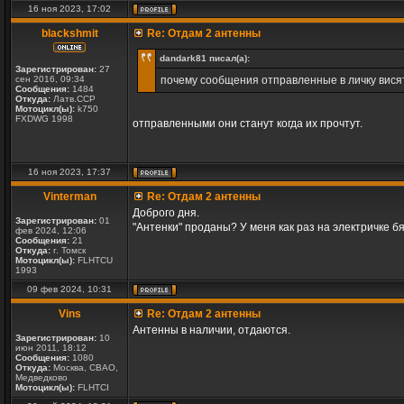
16 ноя 2023, 17:02
blackshmit
Re: Отдам 2 антенны
dandark81 писал(а):
Зарегистрирован:
27
сен 2016, 09:34
почему сообщения отправленные в личку висят 
Сообщения:
1484
Откуда:
Латв.ССР
Мотоцикл(ы):
k750
FXDWG 1998
отправленными они станут когда их прочтут.
16 ноя 2023, 17:37
Vinterman
Re: Отдам 2 антенны
Доброго дня.
Зарегистрирован:
01
"Антенки" проданы? У меня как раз на электричке б
фев 2024, 12:06
Сообщения:
21
Откуда:
г. Томск
Мотоцикл(ы):
FLHTCU
1993
09 фев 2024, 10:31
Vins
Re: Отдам 2 антенны
Антенны в наличии, отдаются.
Зарегистрирован:
10
июн 2011, 18:12
Сообщения:
1080
Откуда:
Москва, СВАО,
Медведково
Мотоцикл(ы):
FLHTCI