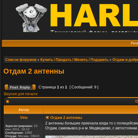
Реги
Список форумов
»
Купить / Продать / Менять / Подарить
»
Отдам в добр
Отдам 2 антенны
Страница
1
из
1
[ Сообщений: 9 ]
Версия для печати
О
Автор
Vins
Отдам 2 антенны
2 антенны большие приехала когда то с полицейским
Зарегистрирован:
10
Отдам, самовывоз р-н м. Медведково, с автостоянки.
июн 2011, 18:12
Сообщения:
1080
Откуда:
Москва, СВАО,