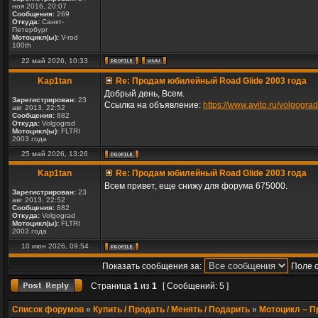
ноя 2016, 20:07
Сообщения:
269
Откуда:
Санкт-
Петербург
Мотоцикл(ы):
V-rod
100th
22 май 2026, 10:33
Kap1tan
Re: Продам юбилейный Road Glide 2003 года
Добрый день, Всем.
Зарегистрирован:
23
Ссылка на объявление:
https://www.avito.ru/volgog
авг 2013, 22:52
Сообщения:
882
Откуда:
Volgograd
Мотоцикл(ы):
FLTRI
2003 года
25 май 2026, 13:26
Kap1tan
Re: Продам юбилейный Road Glide 2003 года
Всем привет, еще снижу для форума 675000.
Зарегистрирован:
23
авг 2013, 22:52
Сообщения:
882
Откуда:
Volgograd
Мотоцикл(ы):
FLTRI
2003 года
10 июн 2026, 09:54
Показать сообщения за:
Поле 
Страница
1
из
1
[ Сообщений: 5 ]
Список форумов
»
Купить / Продать / Менять / Подарить
»
Мотоцикл – 