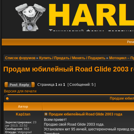
Реги
Список форумов
»
Купить / Продать / Менять / Подарить
»
Мотоцикл – 
Продам юбилейный Road Glide 2003 
Страница
1
из
1
[ Сообщений: 5 ]
Версия для печати
Продам юбиле
Автор
Kap1tan
Продам юбилейный Road Glide 2003 года
Всем привет!
Зарегистрирован:
23
Продаю свой Road Glide 2003 года.
авг 2013, 22:52
Сообщения:
882
Установлен кит 95 инчей, шестереночный привод г
Откуда:
Volgograd