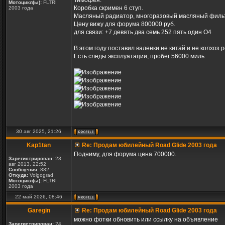
Тимофея.
Мотоцикл(ы):
FLTRI
Коробка скримен 6 ступ.
2003 года
Масляный радиатор, многоразовый масляный филь
Цену вижу для форума 800000 руб.
для связи: +7 девять два семь 252 пять один О4
В этом году поставил валенки не китай и не колхоз
Есть следы эксплуатации, пробег 56000 миль.
30 авг 2025, 21:26
Kap1tan
Re: Продам юбилейный Road Glide 2003 года
Подниму, для форума цена 700000.
Зарегистрирован:
23
авг 2013, 22:52
Сообщения:
882
Откуда:
Volgograd
Мотоцикл(ы):
FLTRI
2003 года
22 май 2026, 08:46
Garegin
Re: Продам юбилейный Road Glide 2003 года
можно фотки обновить или ссылку на объявление
Зарегистрирован:
24