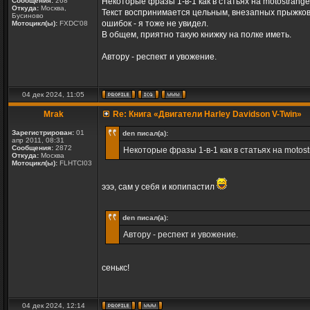
Сообщения:
268
Некоторые фразы 1-в-1 как в статьях на motostranger
Откуда:
Москва,
Текст воспринимается цельным, внезапных прыжков с
Бусиново
ошибок - я тоже не увидел.
Мотоцикл(ы):
FXDC'08
В общем, приятно такую книжку на полке иметь.
Автору - респект и увожение.
04 дек 2024, 11:05
Mrak
Re: Книга «Двигатели Harley Davidson V-Twin»
Зарегистрирован:
01
den писал(а):
апр 2011, 08:31
Сообщения:
2872
Некоторые фразы 1-в-1 как в статьях на motostr
Откуда:
Москва
Мотоцикл(ы):
FLHTCI03
эээ, сам у себя и копипастил
den писал(а):
Автору - респект и увожение.
сенькс!
04 дек 2024, 12:14