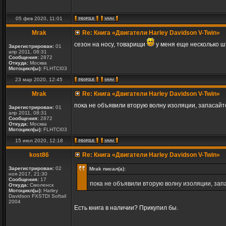
05 фев 2020, 11:01
Mrak
Re: Книга «Двигатели Harley Davidson V-Twin»
сезон на носу, товарищи
у меня еще несколько шт
Зарегистрирован:
01
апр 2011, 08:31
Сообщения:
2872
Откуда:
Москва
Мотоцикл(ы):
FLHTCI03
23 мар 2020, 12:45
Mrak
Re: Книга «Двигатели Harley Davidson V-Twin»
пока не объявили вторую волну изоляции, запасай
Зарегистрирован:
01
апр 2011, 08:31
Сообщения:
2872
Откуда:
Москва
Мотоцикл(ы):
FLHTCI03
15 июл 2020, 12:18
kost86
Re: Книга «Двигатели Harley Davidson V-Twin»
Зарегистрирован:
02
Mrak писал(а):
ноя 2017, 21:30
Сообщения:
17
пока не объявили вторую волну изоляции, за
Откуда:
Смоленск
Мотоцикл(ы):
Harley
Davidson FXSTDI Softail
2004
Есть книга в наличии? Прикупил бы.