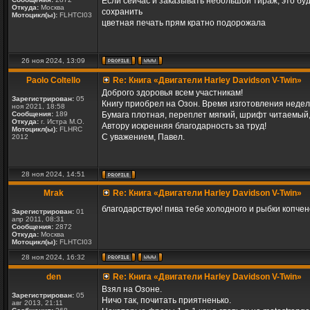
Если сейчас и заказывать небольшой тираж, это буд
Откуда:
Москва
сохранить
Мотоцикл(ы):
FLHTCI03
цветная печать прям кратно подорожала
26 ноя 2024, 13:09
Paolo Coltello
Re: Книга «Двигатели Harley Davidson V-Twin»
Доброго здоровья всем участникам!
Зарегистрирован:
05
Книгу приобрел на Озон. Время изготовления недел
ноя 2021, 18:58
Сообщения:
189
Бумага плотная, переплет мягкий, шрифт читаемый
Откуда:
г. Истра М.О.
Автору искренняя благодарность за труд!
Мотоцикл(ы):
FLHRC
С уважением, Павел.
2012
28 ноя 2024, 14:51
Mrak
Re: Книга «Двигатели Harley Davidson V-Twin»
благодарствую! пива тебе холодного и рыбки копче
Зарегистрирован:
01
апр 2011, 08:31
Сообщения:
2872
Откуда:
Москва
Мотоцикл(ы):
FLHTCI03
28 ноя 2024, 16:32
den
Re: Книга «Двигатели Harley Davidson V-Twin»
Взял на Озоне.
Зарегистрирован:
05
Ничо так, почитать приятненько.
авг 2013, 21:11