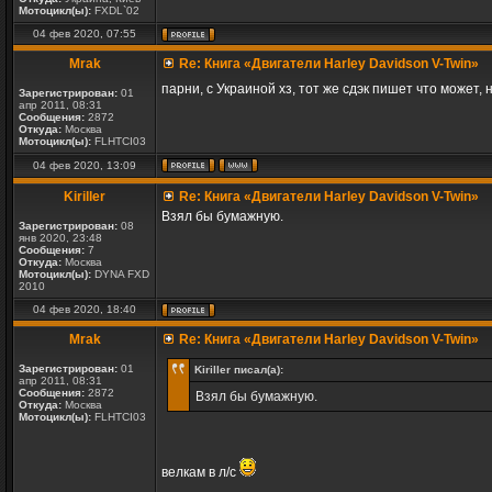
Мотоцикл(ы):
FXDL`02
04 фев 2020, 07:55
Mrak
Re: Книга «Двигатели Harley Davidson V-Twin»
парни, с Украиной хз, тот же сдэк пишет что может,
Зарегистрирован:
01
апр 2011, 08:31
Сообщения:
2872
Откуда:
Москва
Мотоцикл(ы):
FLHTCI03
04 фев 2020, 13:09
Kiriller
Re: Книга «Двигатели Harley Davidson V-Twin»
Взял бы бумажную.
Зарегистрирован:
08
янв 2020, 23:48
Сообщения:
7
Откуда:
Москва
Мотоцикл(ы):
DYNA FXD
2010
04 фев 2020, 18:40
Mrak
Re: Книга «Двигатели Harley Davidson V-Twin»
Зарегистрирован:
01
Kiriller писал(а):
апр 2011, 08:31
Сообщения:
2872
Взял бы бумажную.
Откуда:
Москва
Мотоцикл(ы):
FLHTCI03
велкам в л/с