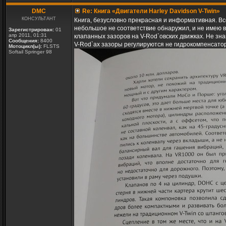
DMC
Re: Книга «Двигатели Harley Davidson V-Twin»
КОНСУЛЬТАНТ
Книга, безусловно прекрасная и информативная. Все
небольшое не соответствие обнаружил, и не имею во
Зарегистрирован:
01
апр 2011, 01:31
клапанных зазоров на V-Rod`овских движках. Не знаю
Сообщения:
8400
V-Rod`ах зазоры регулируются не гидрокомпенсатор
Мотоцикл(ы):
FLSTS
Softail Springer 98