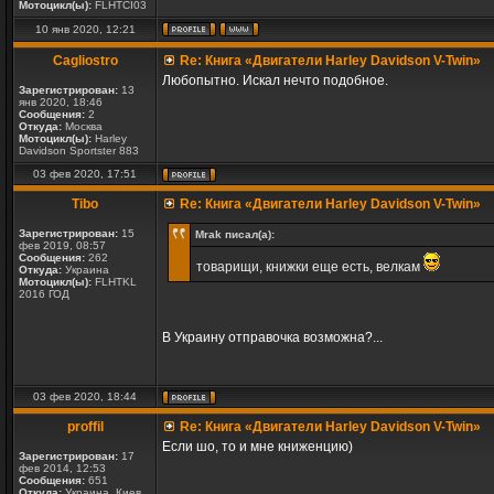
Мотоцикл(ы):
FLHTCI03
10 янв 2020, 12:21
Cagliostro
Re: Книга «Двигатели Harley Davidson V-Twin»
Любопытно. Искал нечто подобное.
Зарегистрирован:
13
янв 2020, 18:46
Сообщения:
2
Откуда:
Москва
Мотоцикл(ы):
Harley
Davidson Sportster 883
03 фев 2020, 17:51
Tibo
Re: Книга «Двигатели Harley Davidson V-Twin»
Зарегистрирован:
15
Mrak писал(а):
фев 2019, 08:57
Сообщения:
262
товарищи, книжки еще есть, велкам
Откуда:
Украина
Мотоцикл(ы):
FLHTKL
2016 ГОД
В Украину отправочка возможна?...
03 фев 2020, 18:44
proffil
Re: Книга «Двигатели Harley Davidson V-Twin»
Если шо, то и мне книженцию)
Зарегистрирован:
17
фев 2014, 12:53
Сообщения:
651
Откуда:
Украина, Киев