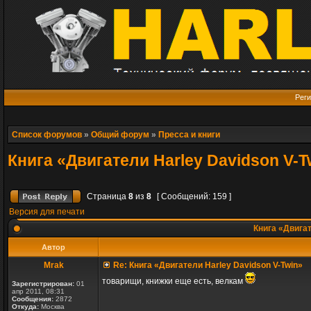
Реги
Список форумов
»
Общий форум
»
Пресса и книги
Книга «Двигатели Harley Davidson V-T
Страница
8
из
8
[ Сообщений: 159 ]
Версия для печати
Книга «Двигат
Автор
Mrak
Re: Книга «Двигатели Harley Davidson V-Twin»
товарищи, книжки еще есть, велкам
Зарегистрирован:
01
апр 2011, 08:31
Сообщения:
2872
Откуда:
Москва