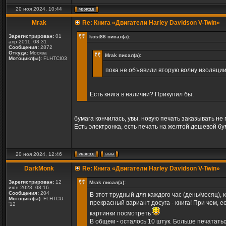
20 ноя 2024, 10:44
Mrak
Re: Книга «Двигатели Harley Davidson V-Twin»
Зарегистрирован:
01
kost86 писал(а):
апр 2011, 08:31
Сообщения:
2872
Откуда:
Москва
Mrak писал(а):
Мотоцикл(ы):
FLHTCI03
пока не объявили вторую волну изоляци
Есть книга в наличии? Прикупил бы.
бумага кончилась, увы. новую печать заказывать не 
Есть электронка, есть печать на желтой дешевой бу
20 ноя 2024, 12:46
DarkMonk
Re: Книга «Двигатели Harley Davidson V-Twin»
Зарегистрирован:
12
Mrak писал(а):
июн 2023, 08:16
Сообщения:
204
В этот трудный для каждого час (день/месяц), 
Мотоцикл(ы):
FLHTCU
прекрасный вариант досуга - книга! При чем, 
'12
картинки посмотреть
В общем - осталось 10 штук. Больше печататься