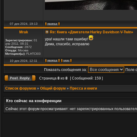
07 дек 2024, 19:13
Mrak
Re: Книга «Двигатели Harley Davidson V-Twin»
ура! нашли таки ошибку!
Зарегистрирован:
01
апр 2011, 08:31
Дима, спасибо, исправлю
Сообщения:
2872
Откуда:
Москва
Мотоцикл(ы):
FLHTCI03
10 дек 2024, 12:11
Показать сообщения за:
Поле 
Страница
8
из
8
[ Сообщений: 159 ]
Список форумов
»
Общий форум
»
Пресса и книги
Кто сейчас на конференции
Сейчас этот форум просматривают: нет зарегистрированных пользователе