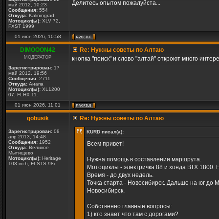
Делитесь опытом пожалуйста...
май 2012, 10:23
Сообщения:
554
Откуда:
Kaliningrad
Мотоцикл(ы):
XLV 72,
FXST 1999
01 июн 2026, 10:58
DIMOOON42
Re: Нужны советы по Алтаю
МОДЕРАТОР
кнопка "поиск" и слово "алтай" откроют много интер
Зарегистрирован:
17
май 2012, 19:56
Сообщения:
2711
Откуда:
Анапа
Мотоцикл(ы):
XL1200
07, FLHX 11.
01 июн 2026, 11:01
gobusik
Re: Нужны советы по Алтаю
Зарегистрирован:
08
KURD писал(а):
апр 2013, 14:48
Сообщения:
1952
Всем привет!
Откуда:
Великое
Мытищево
Мотоцикл(ы):
Heritage
Нужна помощь в составлении маршрута.
103 inch, FLSTS 98г
Мотоциклы - электричка 88 и хонда ВТХ 1800. Н
Время - до двух недель.
Точка старта - Новосибирск. Дальше на юг до 
Новосибирск.
Собственно главные вопросы:
1) кто знает что там с дорогами?