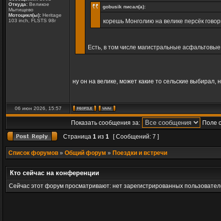
Откуда:
Великое
gobusik писал(а):
Мытищево
Мотоцикл(ы):
Heritage
103 inch, FLSTS 98г
корешь Монголию на велике персёк говори
Есть, в том числе магистральные асфальтовые,
ну он на велике, может какие то сельские выбирал, 
06 июн 2026, 15:57
Показать сообщения за:
Поле 
Страница
1
из
1
[ Сообщений: 7 ]
Список форумов
»
Общий форум
»
Поездки и встречи
Кто сейчас на конференции
Сейчас этот форум просматривают: нет зарегистрированных пользователе