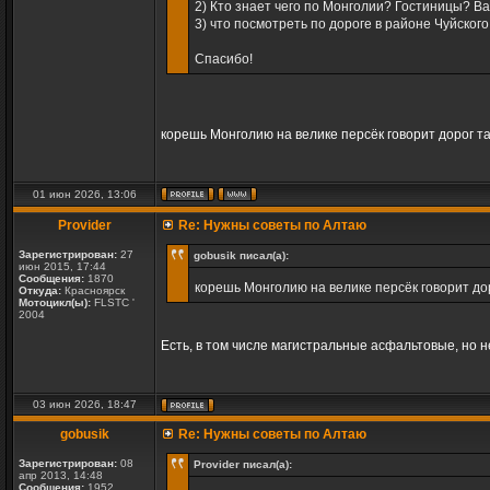
2) Кто знает чего по Монголии? Гостиницы? 
3) что посмотреть по дороге в районе Чуйског
Спасибо!
корешь Монголию на велике персёк говорит дорог та
01 июн 2026, 13:06
Provider
Re: Нужны советы по Алтаю
Зарегистрирован:
27
gobusik писал(а):
июн 2015, 17:44
Сообщения:
1870
корешь Монголию на велике персёк говорит дор
Откуда:
Красноярск
Мотоцикл(ы):
FLSTC '
2004
Есть, в том числе магистральные асфальтовые, но н
03 июн 2026, 18:47
gobusik
Re: Нужны советы по Алтаю
Зарегистрирован:
08
Provider писал(а):
апр 2013, 14:48
Сообщения:
1952