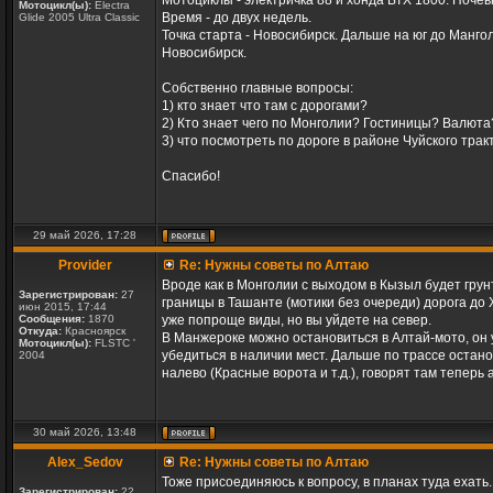
Мотоциклы - электричка 88 и хонда ВТХ 1800. Ночевк
Мотоцикл(ы):
Electra
Время - до двух недель.
Glide 2005 Ultra Classic
Точка старта - Новосибирск. Дальше на юг до Манго
Новосибирск.
Собственно главные вопросы:
1) кто знает что там с дорогами?
2) Кто знает чего по Монголии? Гостиницы? Валют
3) что посмотреть по дороге в районе Чуйского тра
Спасибо!
29 май 2026, 17:28
Provider
Re: Нужны советы по Алтаю
Вроде как в Монголии с выходом в Кызыл будет грун
Зарегистрирован:
27
границы в Ташанте (мотики без очереди) дорога до
июн 2015, 17:44
Сообщения:
1870
уже попроще виды, но вы уйдете на север.
Откуда:
Красноярск
В Манжероке можно остановиться в Алтай-мото, он 
Мотоцикл(ы):
FLSTC '
убедиться в наличии мест. Дальше по трассе остан
2004
налево (Красные ворота и т.д.), говорят там теперь
30 май 2026, 13:48
Alex_Sedov
Re: Нужны советы по Алтаю
Тоже присоединяюсь к вопросу, в планах туда ехать.
Зарегистрирован:
22