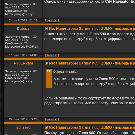
Обновление - автодорожная карта
City Navigator E
Зарегистрирован:
07
июн 2014, 15:06
Сообщения:
86
Мотоцикл(ы):
нету
24 май 2017, 21:01
Dubozz
Re: Навигаторы Garmin nuvi, ZUMO - помощь в
А может кто знает, у меня Zumo 590 и там просто а
Зарегистрирован:
30
его плеере по порядку? я пробовал цифрами, он п
апр 2014, 11:05
Сообщения:
20
Мотоцикл(ы):
FXDF'13
15 июн 2017, 14:06
RTuERkaM
Re: Навигаторы Garmin nuvi, ZUMO - помощь в
Зарегистрирован:
07
Dubozz писал(а):
июн 2014, 15:06
Сообщения:
86
А может кто знает, у меня Zumo 590 и там про
Мотоцикл(ы):
нету
были в его плеере по порядку? я пробовал ци
Если не ошибаюсь, то он сортирует по алфавиту, то
редактирования тегов. Или попросту - составьте пл
27 июн 2017, 09:20
stl_serg
Re: Навигаторы Garmin nuvi, ZUMO - помощь в
Пользую уже давно Zumo 660. Отличный аппарат. Но 