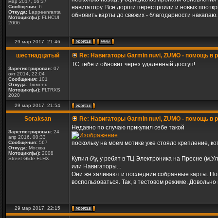
мар 2017, 16:37
Сообщения:
6
навигатору. Все дороги перестроили и новых пооткр
Откуда:
Lappeenranta
обновить карты до свежих - благодарности накапаю.
Мотоцикл(ы):
FLHCUI
2006
29 мар 2017, 21:46
шестнадцатый
Re: Навигаторы Garmin nuvi, ZUMO - помощь в
ТС тебе и обновит через удаленный доступ!
Зарегистрирован:
07
окт 2014, 22:04
Сообщения:
101
Откуда:
Тюмень
Мотоцикл(ы):
FLTRXS
2020
29 мар 2017, 21:54
Soraksan
Re: Навигаторы Garmin nuvi, ZUMO - помощь в
Недавно по случаю прикупил себе такой
Зарегистрирован:
24
апр 2016, 00:33
Сообщения:
567
поскольку на моем мотике уже стояло крепление, ко
Откуда:
Москва
Мотоцикл(ы):
2008
Купил б\у, у ребят в ТЦ Электроника на Пресне (м.Ул
Street Glide FLHX
или Навигаторы...
Они же заливают и последние собранные карты. Попр
воспользоваться. Так, в тестовом режиме. Довольн
29 мар 2017, 22:15