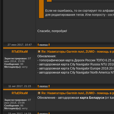
Если не ошибаюсь, то он сортирует по алфавит
для редактирования тегов. Или попросту - сос
Спасибо, попробую!
27 июн 2017, 10:47
RTuERkaM
Re: Навигаторы Garmin nuvi, ZUMO - помощь в
Обновления:
Зарегистрирован:
07
- топографическая карта Дороги России ТОПО 6.25 от
июн 2014, 15:06
Сообщения:
86
- автодорожная карта City Navigator Russia NTU 201
Мотоцикл(ы):
нету
- автодорожная карта City Navigator Europe 2018.20 
- автодорожная карта City Navigator North America N
11 окт 2017, 21:15
RTuERkaM
Re: Навигаторы Garmin nuvi, ZUMO - помощь в
Обновление - автодорожная
карта Беларуси
(от ka
Зарегистрирован:
07
июн 2014, 15:06
Сообщения:
86
Мотоцикл(ы):
нету
23 окт 2017, 14:33