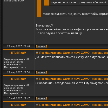
Street Glide FLHX
Недавно по случаю прикупил себе такой
Можете включить его, зайти в настройки/карта/
Это вопрос?
Если он - то сейчас не могу, нафигатор в машине и 
Но при случае посмотрю, напишу.
29 мар 2017, 22:48
RTuERkaM
Re: Навигаторы Garmin nuvi, ZUMO - помощь в
Да. Можете написать список, скажу что актуальное, ч
Зарегистрирован:
07
июн 2014, 15:06
Сообщения:
86
Мотоцикл(ы):
нету
29 мар 2017, 22:54
RTuERkaM
Re: Навигаторы Garmin nuvi, ZUMO - помощь в
Обновление - автодорожная карта City Navigator Nor
Зарегистрирован:
07
июн 2014, 15:06
Сообщения:
86
Мотоцикл(ы):
нету
18 май 2017, 22:47
RTuERkaM
Re: Навигаторы Garmin nuvi, ZUMO - помощь в