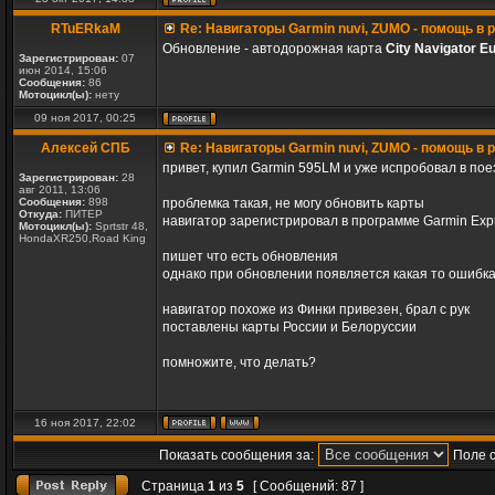
RTuERkaM
Re: Навигаторы Garmin nuvi, ZUMO - помощь в
Обновление - автодорожная карта
City Navigator E
Зарегистрирован:
07
июн 2014, 15:06
Сообщения:
86
Мотоцикл(ы):
нету
09 ноя 2017, 00:25
Алексей СПБ
Re: Навигаторы Garmin nuvi, ZUMO - помощь в
привет, купил Garmin 595LM и уже испробовал в поезд
Зарегистрирован:
28
авг 2011, 13:06
Сообщения:
898
проблемка такая, не могу обновить карты
Откуда:
ПИТЕР
навигатор зарегистрировал в программе Garmin Exp
Мотоцикл(ы):
Sprtstr 48,
HondaXR250,Road King
пишет что есть обновления
однако при обновлении появляется какая то ошибка
навигатор похоже из Финки привезен, брал с рук
поставлены карты России и Белоруссии
помножите, что делать?
16 ноя 2017, 22:02
Показать сообщения за:
Поле 
Страница
1
из
5
[ Сообщений: 87 ]