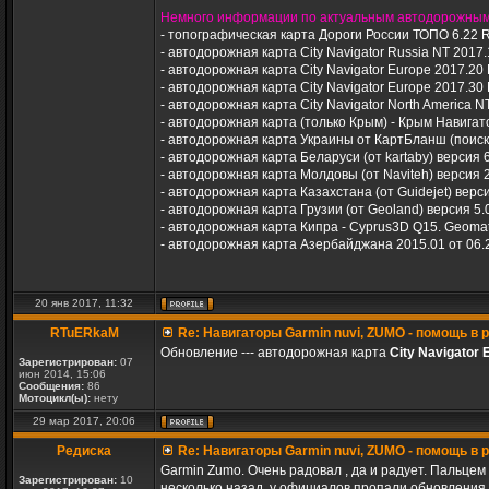
Немного информации по актуальным автодорожным 
- топографическая карта Дороги России ТОПО 6.22 R2
- автодорожная карта City Navigator Russia NT 2017.
- автодорожная карта City Navigator Europe 2017.20 
- автодорожная карта City Navigator Europe 2017.30 
- автодорожная карта City Navigator North America N
- автодорожная карта (только Крым) - Крым Навигато
- автодорожная карта Украины от КартБланш (поиск н
- автодорожная карта Беларуси (от kartaby) версия 6
- автодорожная карта Молдовы (от Naviteh) версия 2
- автодорожная карта Казахстана (от Guidejet) верси
- автодорожная карта Грузии (от Geoland) версия 5.
- автодорожная карта Кипра - Cyprus3D Q15. Geomat
- автодорожная карта Азербайджана 2015.01 от 06.
20 янв 2017, 11:32
RTuERkaM
Re: Навигаторы Garmin nuvi, ZUMO - помощь в
Обновление --- автодорожная карта
City Navigator
Зарегистрирован:
07
июн 2014, 15:06
Сообщения:
86
Мотоцикл(ы):
нету
29 мар 2017, 20:06
Редиска
Re: Навигаторы Garmin nuvi, ZUMO - помощь в
Garmin Zumo. Очень радовал , да и радует. Пальцем
Зарегистрирован:
10
несколько назад, у официалов пропали обновления 