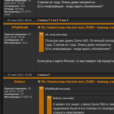
Зарегистрирован:
30
Совсем не туда. Очень даже неприятно.
май 2012, 14:23
Сообщения:
564
Есть информация - когда ждать обновления?
Откуда:
Москва
Мотоцикл(ы):
FLSTCI
2006
27 июн 2017, 09:37
RTuERkaM
Re: Навигаторы Garmin nuvi, ZUMO - помощь в
Зарегистрирован:
07
stl_serg писал(а):
июн 2014, 15:06
Сообщения:
86
Пользую уже давно Zumo 660. Отличный аппарат
Мотоцикл(ы):
нету
туда. Совсем не туда. Очень даже неприятно.
Есть информация - когда ждать обновления?
Если речь о карте России, то как говорит оф представи
27 июн 2017, 10:35
Dubozz
Re: Навигаторы Garmin nuvi, ZUMO - помощь в
Зарегистрирован:
30
RTuERkaM писал(а):
апр 2014, 11:05
Сообщения:
20
Мотоцикл(ы):
FXDF'13
Dubozz писал(а):
А может кто знает, у меня Zumo 590 и та
аудиокниги были в его плеере по порядк
слушать невозможно.