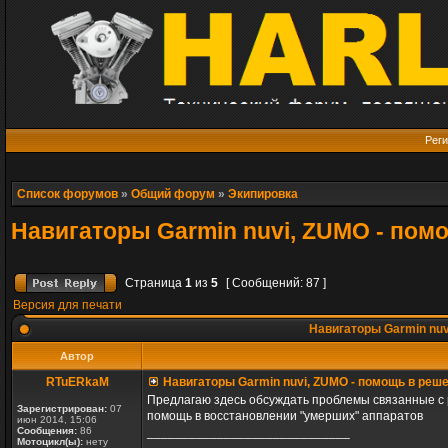
Реги
Список форумов
»
Общий форум
»
Экипировка
Навигаторы Garmin nuvi, ZUMO - пом
Страница
1
из
5
[ Сообщений: 87 ]
Версия для печати
Навигаторы Garmin nuv
Автор
RTuERkaM
Навигаторы Garmin nuvi, ZUMO - помощь в реш
Предлагаю здесь обсуждать проблемы связанные с 
Зарегистрирован:
07
помощь в восстановлении "умерших" аппаратов
июн 2014, 15:06
Сообщения:
86
_____________________________
Мотоцикл(ы):
нету