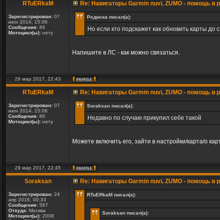
RTuERkaM
Re: Навигаторы Garmin nuvi, ZUMO - помощь в
Зарегистрирован:
07
Редиска писал(а):
июн 2014, 15:06
Сообщения:
86
Но если кто подскажет как обновить карты до с
Мотоцикл(ы):
нету
Напишите в ЛС - как можно связаться.
29 мар 2017, 22:43
RTuERkaM
Re: Навигаторы Garmin nuvi, ZUMO - помощь в
Зарегистрирован:
07
Soraksan писал(а):
июн 2014, 15:06
Сообщения:
86
Недавно по случаю прикупил себе такой
Мотоцикл(ы):
нету
Можете включить его, зайти в настройки/карта/о кар
29 мар 2017, 22:45
Soraksan
Re: Навигаторы Garmin nuvi, ZUMO - помощь в
Зарегистрирован:
24
RTuERkaM писал(а):
апр 2016, 00:33
Сообщения:
567
Откуда:
Москва
Soraksan писал(а):
Мотоцикл(ы):
2008