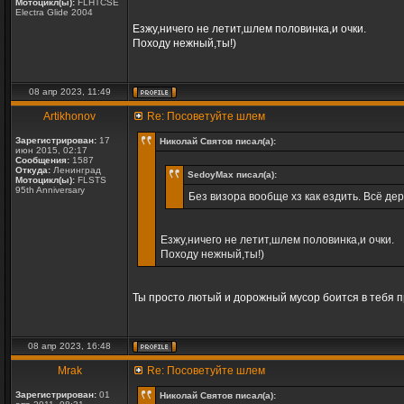
Мотоцикл(ы):
FLHTCSE
Electra Glide 2004
Езжу,ничего не летит,шлем половинка,и очки.
Походу нежный,ты!)
08 апр 2023, 11:49
Artikhonov
Re: Посоветуйте шлем
Зарегистрирован:
17
Николай Святов писал(а):
июн 2015, 02:17
Сообщения:
1587
Откуда:
Ленинград
SedoyMax писал(а):
Мотоцикл(ы):
FLSTS
95th Anniversary
Без визора вообще хз как ездить. Всё дер
Езжу,ничего не летит,шлем половинка,и очки.
Походу нежный,ты!)
Ты просто лютый и дорожный мусор боится в тебя при
08 апр 2023, 16:48
Mrak
Re: Посоветуйте шлем
Зарегистрирован:
01
Николай Святов писал(а):