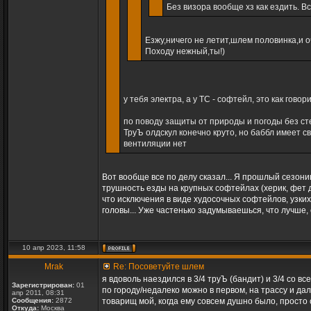
Без визора вообще хз как ездить. Вс
Езжу,ничего не летит,шлем половинка,и о
Походу нежный,ты!)
у тебя электра, а у ТС - софтейл, это как гов
по поводу защиты от природы и погоды без ст
ТруЪ олдскул конечно круто, но баббл имеет с
вентиляции нет
Вот вообще все по делу сказал... Я прошлый сезониш
трушность езды на крупных софтейлах (херик, фет 
что исключения в виде худосочных софтейлов, узких ч
головы... Уже частенько задумываешься, что лучше
10 апр 2023, 11:58
Mrak
Re: Посоветуйте шлем
я вдоволь наездился в 3/4 труЪ (бандит) и 3/4 со вс
Зарегистрирован:
01
по городу/недалеко можно в первом, на трассу и дал
апр 2011, 08:31
Сообщения:
2872
товарищ мой, когда ему совсем душно было, просто 
Откуда:
Москва