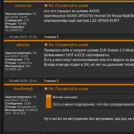
monarchp
Re: Посоветуйте шлем
кто что слышал за шлема AXXIS
Зарегистрирован:
01
приглянулся AXXIS OF507SV Hornet SV Royal Matt Bl
дек 2019, 12:47
Сообщения:
175
альтернативу ещё смотрю LS2 OF583 KURT
Откуда:
Tom$k
Мотоцикл(ы):
XL1200X'13
13 апр 2023, 17:43
albanec
Re: Посоветуйте шлем
Прикупил себе и супруге шлема Z1R Solaris 2.0 Modu
Зарегистрирован:
29
Шлем имеет DOT и ECE сертификаты.
ноя 2013, 11:38
Сообщения:
779
Есть у кого опыт использования или кто вкурсе за 
Откуда:
Алма-Ата
Всегда и везде ездил в 3/4, но чет на дальняки теп
Мотоцикл(ы):
RG
FLTRXS 15'
28 май 2026, 15:41
NeviDimk@
Re: Посоветуйте шлем
Зарегистрирован:
04
Boroda писал(а):
ноя 2012, 12:24
Сообщения:
1339
Есть у меня подозрение, что без определенн
Откуда:
Владивосток
Мотоцикл(ы):
FLHRXS
114", FLD 103"
Ну я катал на мотоциклах без ветровика, как раз н