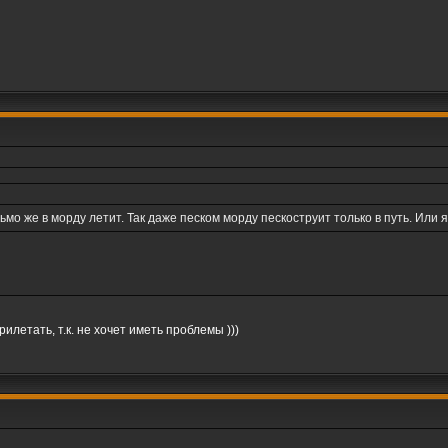
ьмо же в морду летит. Так даже песком морду пескоструит только в путь. Или 
летать, т.к. не хочет иметь проблемы )))