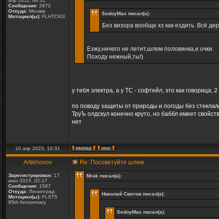
апр 2011, 08:31
Сообщения:
2872
Откуда:
Москва
SedoyMax писал(а):
Мотоцикл(ы):
FLHTCI03
Без визора вообще хз как ездить. Всё дер
Езжу,ничего не летит,шлем половинка,и очки.
Походу нежный,ты!)
у тебя электра, а у ТС - софтейл, это как говорица
по поводу защиты от природы и погоды без стекла/
ТруЪ олдскул конечно круто, но баббл имеет свойст
нет
10 апр 2023, 10:31
Artikhonov
Re: Посоветуйте шлем
Зарегистрирован:
17
Mrak писал(а):
июн 2015, 02:17
Сообщения:
1587
Откуда:
Ленинград
Николай Святов писал(а):
Мотоцикл(ы):
FLSTS
95th Anniversary
SedoyMax писал(а):