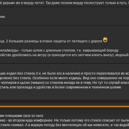
ё дерьмо же в морду летит. Так даже песком морду пескоструит только в путь.
чки.
орица, 2 большие разницы в плане защиты от летящего с дороги
екла/морды - только шлем с длинным стеклом, т.е. закрывающий бороду.
войство дребезжать на ветру (и приходится его скотчем клеить внизу), модн
ко ездил без стекла (т.к. не было его в наличии) и просто переплевался во 
делюхе) без стекла. Особенно если много ездишь. Вид оно совершенно не по
опперов и цыган (чикано) со стеклом иногда не в тему. Но тут то случай класс
, стиль или прохлада и удобство в более современном и техничном шлеме
еми плюшками (arai sz-ram)
еко - во втором куда комфорнее. Не только потому что стекло спасает от пыл
стекло снимал. А в жаркую погоду без вентиляции ой как невесело, и так вод