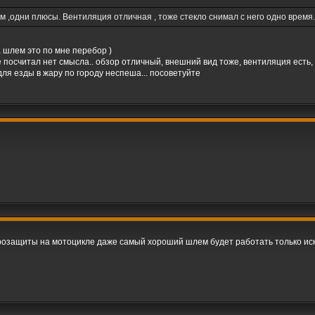
 ,одни плюсы. Вентиляция отличная , тоже стекло снимал с него одно время.
 шлем это по мне перебор )
е посчитал нет смысла.. обзор отличный, внешний вид тоже, вентиляция есть,
для езды в жару по городу неспеша... посоветуйте
трозащиты на мотоцикле даже самый хороший шлем будет работать только ис