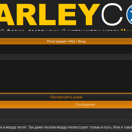
Регистрация
•
FAQ
•
Вход
Посоветуйте шлем
Сообщение
е в морду летит. Так даже песком морду пескоструит только в путь. Или я так