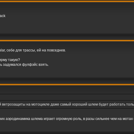
ack
lar, себе для трассы, ей на повседнев.
фирму такую?
ерь задумался фулфэйс взять.
ой ветрозащиты на мотоцикле даже самый хороший шлем будет работать толь
а них аэродинамика шлема играет огромную роль, в разы сильнее чем на мотах