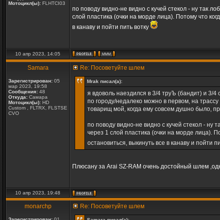
Мотоцикл(ы):
FLHTCI03
по поводу видно-не видно с кучей стекол - ну так л
слой пластика (очки на морде лица). Потому что ког
в канаву и пойти пить вотку
10 апр 2023, 14:05
Samara
Re: Посоветуйте шлем
Зарегистрирован:
05
Mrak писал(а):
мар 2023, 19:58
Сообщения:
48
я вдоволь наездился в 3/4 труЪ (бандит) и 3/4 
Откуда:
Самара
по городу/недалеко можно в первом, на трассу
Мотоцикл(ы):
HD
Custom , FLTRX, FLSTSE
товарищ мой, когда ему совсем душно было, пр
CVO
по поводу видно-не видно с кучей стекол - ну
через 1 слой пластика (очки на морде лица). П
остановиться, выкинуть все в канаву и пойти п
Плюсану за Arai SZ-RAM очень достойный шлем ,одн
10 апр 2023, 19:48
monarchp
Re: Посоветуйте шлем
Зарегистрирован:
01
Samara писал(а):