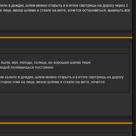
алило в дождик, шлем можно открыть и в итоге смотришь на дорогу через 1
на лице, визор шлема и стекло на моте, хочется остановиться, выкинуть все
т пыли, мух, погоды, солнца, но хорошая шапка тише
к водой поливаешься постоянно
сем залило в дождик, шлем можно открыть и в итоге смотришь на дорогу
 сторон очки на лице, визор шлема и стекло на моте, хочется