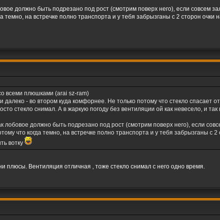
обовое должно быть подрезано под рост (смотрим поверх него), если совсем з
да темно, на встречке полно транспорта и у тебя забрызганы с 2 сторон очки 
со всеми плюшками (arai sz-ram)
 и далеко - во втором куда комфорнее. Не только потому что стекло спасает о
осто стекло снимал. А в жаркую погоду без вентиляции ой как невесело, и та
 так лобовое должно быть подрезано под рост (смотрим поверх него), если сов
отому что когда темно, на встречке полно транспорта и у тебя забрызганы с 2
ить вотку
и плюсы. Вентиляция отличная , тоже стекло снимал с него одно время.