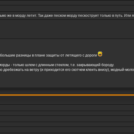
ьмо же в морду летит. Так даже песком морду пескоструит только в путь. Или 
, 2 большие разницы в плане защиты от летящего с дороги
морды - только шлем с длинным стеклом, т.е. закрывающий бороду.
во дребезжать на ветру (и приходится его скотчем клеить внизу), модный-мо