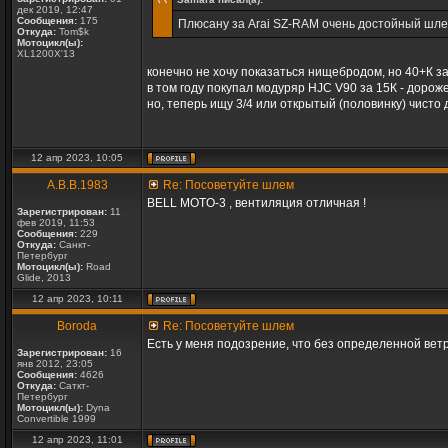
дек 2019, 12:47
Сообщения:
175
Плюсану за Arai SZ-RAM очень достойный шлем
Откуда:
Tom$k
Мотоцикл(ы):
XL1200X'13
конечно не хочу показаться нищебродом, но 40+К за
в том году покупал модуряр HJC V90 за 15К - дорож
но, теперь ищу 3/4 или открытый (половинку) чисто 
12 апр 2023, 10:05
A.B.B.1983
Re: Посоветуйте шлем
BELL MOTO-3 , вентиляция отличная !
Зарегистрирован:
11
фев 2019, 11:53
Сообщения:
229
Откуда:
Санкт-
Петербург
Мотоцикл(ы):
Road
Glide, 2013
12 апр 2023, 10:11
Boroda
Re: Посоветуйте шлем
Есть у меня подозрение, что без определенной ве
Зарегистрирован:
16
янв 2012, 23:05
Сообщения:
4626
Откуда:
Саткт-
Петербург
Мотоцикл(ы):
Dyna
Convertible 1999
12 апр 2023, 11:01