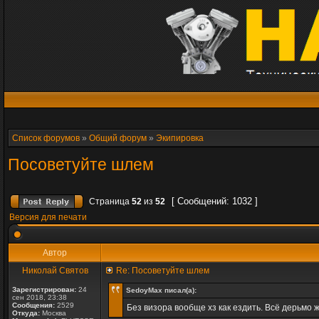
Список форумов
»
Общий форум
»
Экипировка
Посоветуйте шлем
[ Сообщений: 1032 ]
Страница
52
из
52
Версия для печати
Автор
Николай Святов
Re: Посоветуйте шлем
Зарегистрирован:
24
SedoyMax писал(а):
сен 2018, 23:38
Сообщения:
2529
Без визора вообще хз как ездить. Всё дерьмо ж
Откуда:
Москва