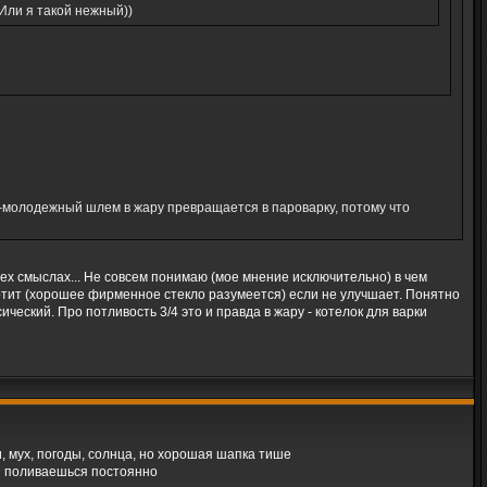
 Или я такой нежный))
ый-молодежный шлем в жару превращается в пароварку, потому что
всех смыслах... Не совсем понимаю (мое мнение исключительно) в чем
ртит (хорошее фирменное стекло разумеется) если не улучшает. Понятно
ический. Про потливость 3/4 это и правда в жару - котелок для варки
и, мух, погоды, солнца, но хорошая шапка тише
ой поливаешься постоянно