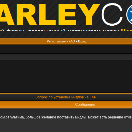
Регистрация
•
FAQ
•
Вход
Вопрос по установке мидлов на FXR
Сообщение
 от ультима, большое желание поставить мидлы. может есть решение отчего 