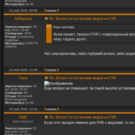
Волгоградская
Мотоцикл(ы):
fxr 94
22 май 2026, 09:59
Sethgazza
Re: Вопрос по установке мидов на FXR
Зарегистрирован:
28
Гера писал(а):
мар 2013, 15:49
Сообщения:
1978
Всем привет, пришел FXR с поврежденным форв
Откуда:
Столичное
ebay тащить долго.
подворье
Мотоцикл(ы):
FXRT-TC
1989-01
Нет альтернативы, либо глубокий колхоз, либо род
23 май 2026, 21:48
Гера
Re: Вопрос по установке мидов на FXR
Зарегистрирован:
14
Еще вопрос не помешает ли такой выхлоп установк
окт 2020, 03:21
Сообщения:
60
Откуда:
Волжский,
Волгоградская
Мотоцикл(ы):
fxr 94
23 май 2026, 23:19
DMC
Re: Вопрос по установке мидов на FXR
КОНСУЛЬТАНТ
Если этот выхдоп именно для FXR с мидлами, то не 
Зарегистрирован:
01
апр 2011, 01:31
Сообщения:
8400