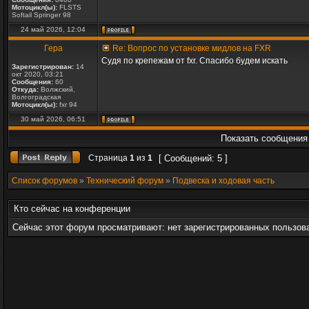
Мотоцикл(ы):
FLSTS
Softail Springer 98
24 май 2026, 12:04
Гера
Re: Вопрос по установке мидлов на FXR
Судя по крепежам от fxr. Спасибо будем искать
Зарегистрирован:
14
окт 2020, 03:21
Сообщения:
60
Откуда:
Волжский,
Волгоградская
Мотоцикл(ы):
fxr 94
30 май 2026, 06:51
Показать сообщения 
Страница
1
из
1
[ Сообщений: 5 ]
Список форумов
»
Технический форум
»
Подвеска и ходовая часть
Кто сейчас на конференции
Сейчас этот форум просматривают: нет зарегистрированных пользова