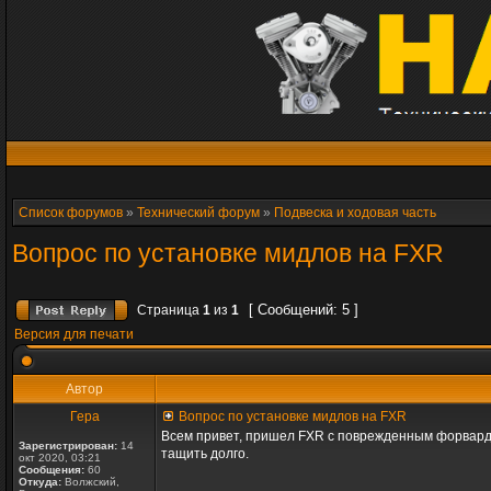
Список форумов
»
Технический форум
»
Подвеска и ходовая часть
Вопрос по установке мидлов на FXR
[ Сообщений: 5 ]
Страница
1
из
1
Версия для печати
Автор
Гера
Вопрос по установке мидлов на FXR
Всем привет, пришел FXR с поврежденным форвардом
Зарегистрирован:
14
тащить долго.
окт 2020, 03:21
Сообщения:
60
Откуда:
Волжский,