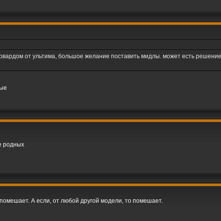
ардом от ультима, большое желание поставить мидлы. может есть решение о
ные
е родных
помешает. А если, от любой другой модели, то помешает.