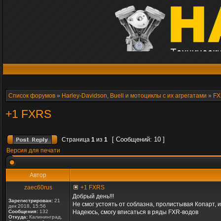
Список форумов
»
Harley-Davidson, Buell и мотоциклы с их агрегатами
»
FX
+1 FXRS
[ Сообщений: 10 ]
Страница
1
из
1
Версия для печати
Автор
zaec60rus
+1 FXRS
Добрый день!!!
Зарегистрирован:
21
Не смог устоять от соблазна, пролистывая Копарт, и
дек 2018, 15:56
Сообщения:
132
Надеюсь, смогу вписаться в ряды FXR-водов
Откуда:
Калининград,