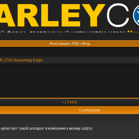
Регистрация
•
FAQ
•
Вход
R, СVO-Screaming Eagle
+1 FXRS
Сообщение
 купил вот такой аппарат в компанию к моему софту.