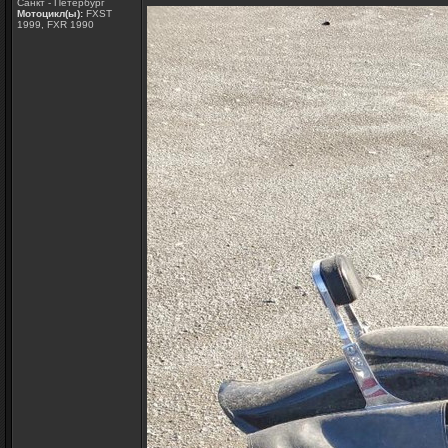
Санкт - Петербург
Мотоцикл(ы):
FXST
1999, FXR 1990