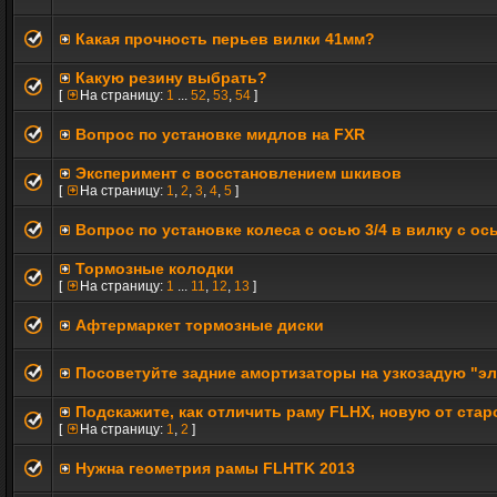
Какая прочность перьев вилки 41мм?
Какую резину выбрать?
[
На страницу:
1
...
52
,
53
,
54
]
Вопрос по установке мидлов на FXR
Эксперимент с восстановлением шкивов
[
На страницу:
1
,
2
,
3
,
4
,
5
]
Вопрос по установке колеса с осью 3/4 в вилку с ос
Тормозные колодки
[
На страницу:
1
...
11
,
12
,
13
]
Афтермаркет тормозные диски
Посоветуйте задние амортизаторы на узкозадую "эл
Подскажите, как отличить раму FLHX, новую от стар
[
На страницу:
1
,
2
]
Нужна геометрия рамы FLHTK 2013