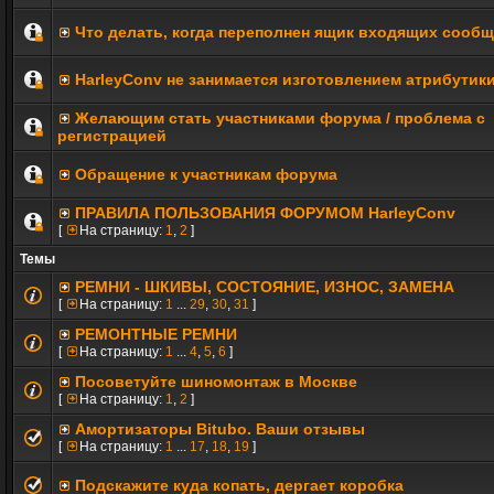
Что делать, когда переполнен ящик входящих сооб
HarleyConv не занимается изготовлением атрибутик
Желающим стать участниками форума / проблема с
регистрацией
Обращение к участникам форума
ПРАВИЛА ПОЛЬЗОВАНИЯ ФОРУМОМ HarleyConv
[
На страницу:
1
,
2
]
Темы
РЕМНИ - ШКИВЫ, СОСТОЯНИЕ, ИЗНОС, ЗАМЕНА
[
На страницу:
1
...
29
,
30
,
31
]
РЕМОНТНЫЕ РЕМНИ
[
На страницу:
1
...
4
,
5
,
6
]
Посоветуйте шиномонтаж в Москве
[
На страницу:
1
,
2
]
Амортизаторы Bitubo. Ваши отзывы
[
На страницу:
1
...
17
,
18
,
19
]
Подскажите куда копать, дергает коробка