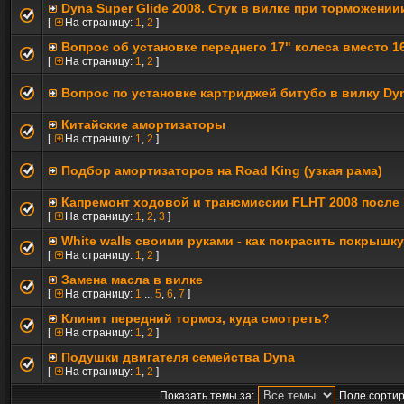
Dyna Super Glide 2008. Стук в вилке при торможении
[
На страницу:
1
,
2
]
Вопрос об установке переднего 17" колеса вместо 1
[
На страницу:
1
,
2
]
Вопрос по установке картриджей битубо в вилку D
Китайские амортизаторы
[
На страницу:
1
,
2
]
Подбор амортизаторов на Road King (узкая рама)
Капремонт ходовой и трансмиссии FLHT 2008 после 
[
На страницу:
1
,
2
,
3
]
White walls своими руками - как покрасить покрышку
[
На страницу:
1
,
2
]
Замена масла в вилке
[
На страницу:
1
...
5
,
6
,
7
]
Клинит передний тормоз, куда смотреть?
[
На страницу:
1
,
2
]
Подушки двигателя семейства Dyna
[
На страницу:
1
,
2
]
Показать темы за:
Поле сортир