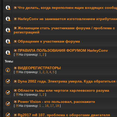
Что делать, когда переполнен ящик входящих сооб
HarleyConv не занимается изготовлением атрибутик
Желающим стать участниками форума / проблема с
регистрацией
Обращение к участникам форума
ПРАВИЛА ПОЛЬЗОВАНИЯ ФОРУМОМ HarleyConv
[
На страницу:
1
,
2
]
Темы
ВИДЕОРЕГИСТРАТОРЫ
[
На страницу:
1
,
2
,
3
,
4
,
5
]
Dyna 2002 года. Электрика умерла. Куда обратиться
Области тьмы или чертоги харлеевского разума
[
На страницу:
1
,
2
]
Power Vision - кто пользовал, расскажите
[
На страницу:
1
...
16
,
17
,
18
]
Rg2017 m8 107. проблема с оборотами двигателя