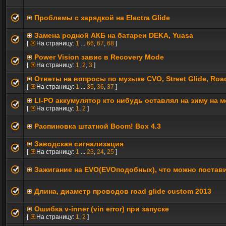
Проблемы с зарядкой на Electra Glide
Замена родной АКБ на батареи DEKA, Yuasa
[
На страницу:
1
...
66
,
67
,
68
]
Power Vision завис в Recovery Mode
[
На страницу:
1
,
2
,
3
]
Ответы на вопросы по музыке CVO, Street Glide, Roa
[
На страницу:
1
...
35
,
36
,
37
]
LI-PO аккумулятор кто нибудь оставлял на зиму на 
[
На страницу:
1
,
2
]
Распиновка штатной Boom! Box 4.3
Заводская сигнализация
[
На страницу:
1
...
23
,
24
,
25
]
Зажигание на EVO(EVOподобных), что можно постав
Длина, диаметр проводов road glide custom 2013
Ошибка v-inner (vin error) при запуске
[
На страницу:
1
,
2
]