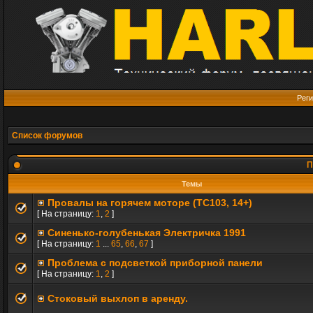
Реги
Список форумов
П
Темы
Провалы на горячем моторе (TC103, 14+)
[ На страницу:
1
,
2
]
Синенько-голубенькая Электричка 1991
[ На страницу:
1
...
65
,
66
,
67
]
Проблема с подсветкой приборной панели
[ На страницу:
1
,
2
]
Стоковый выхлоп в аренду.