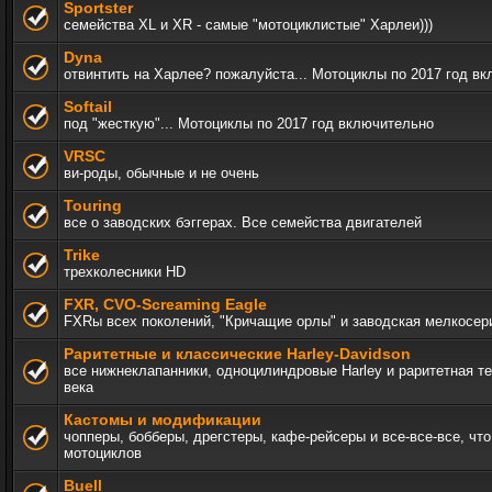
Sportster
семейства XL и XR - самые "мотоциклистые" Харлеи)))
Dyna
отвинтить на Харлее? пожалуйста... Мотоциклы по 2017 год в
Softail
под "жесткую"... Мотоциклы по 2017 год включительно
VRSC
ви-роды, обычные и не очень
Touring
все о заводских бэггерах. Все семейства двигателей
Trike
трехколесники HD
FXR, СVO-Screaming Eagle
FXRы всех поколений, "Кричащие орлы" и заводская мелкосер
Раритетные и классические Harley-Davidson
все нижнеклапанники, одноцилиндровые Harley и раритетная т
века
Кастомы и модификации
чопперы, бобберы, дрегстеры, кафе-рейсеры и все-все-все, чт
мотоциклов
Buell