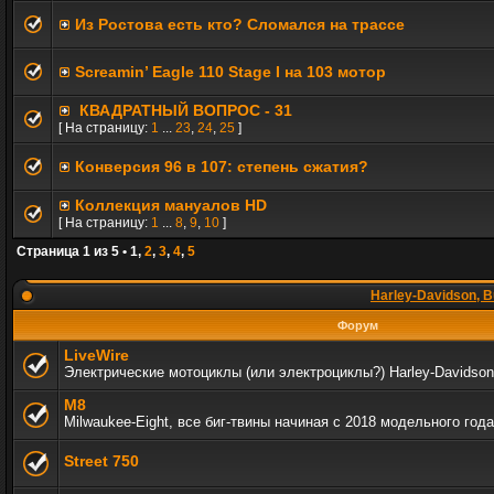
Из Ростова есть кто? Сломался на трассе
Screamin’ Eagle 110 Stage I на 103 мотор
КВАДРАТНЫЙ ВОПРОС - 31
[ На страницу:
1
...
23
,
24
,
25
]
Конверсия 96 в 107: степень сжатия?
Коллекция мануалов HD
[ На страницу:
1
...
8
,
9
,
10
]
Страница
1
из
5
•
1
,
2
,
3
,
4
,
5
Harley-Davidson, B
Форум
LiveWire
Электрические мотоциклы (или электроциклы?) Harley-Davidson
M8
Milwaukee-Eight, все биг-твины начиная с 2018 модельного года
Street 750